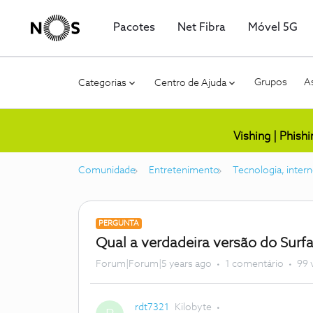
Pacotes
Net Fibra
Móvel 5G
Grupos
As
Categorias
Centro de Ajuda
Vishing | Phish
Comunidade
Entretenimento
Tecnologia, intern
PERGUNTA
Qual a verdadeira versão do Surf
Forum|Forum|5 years ago
1 comentário
99 
rdt7321
Kilobyte