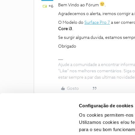
Bem Vindo ao Fórum
.
+6
Agradecemos o alerta, iremos corrigir a
O Modelo do
Surface Pro 7
a ser comerc
Core i3
.
Se surgir alguma duvida, estamos sempre
Obrigado
Ajude a comunidade a encontrar inform
"Like" nos melhores comentários. Siga o
estar sempre a par das ultimas novidade
Gosto
Configuração de cookies
Os cookies permitem-nos 
Utilizamos cookies e/ou f
para o seu bom funcioname