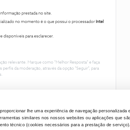
 informação prestada no site.
ializado no momento é o que possui o processador
Intel
 disponíveis para esclarecer.
ação relevante. Marque como "Melhor Resposta" e faça
s perfis da moderação, através da opção "Seguir", para
s.
proporcionar lhe uma experiência de navegação personalizada e
erramentas similares nos nossos websites ou aplicações que sã
nto técnico (cookies necessários para a prestação de serviço)