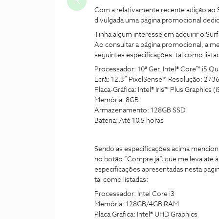
R
Com a relativamente recente adição ao Su
divulgada uma página promocional ded
Tinha algum interesse em adquirir o Sur
Ao consultar a página promocional, a m
seguintes especificações. tal como lista
Processador: 10ª Ger. Intel® Core™ i5 Q
Ecrã: 12.3” PixelSense™ Resolução: 273
Placa-Gráfica: Intel® Iris™ Plus Graphics (i
Memória: 8GB
Armazenamento: 128GB SSD
Bateria: Até 10.5 horas
Sendo as especificações acima mencionad
no botão “Compre já”, que me leva até à
especificações apresentadas nesta págin
tal como listadas:
Processador: Intel Core i3
Memória: 128GB/4GB RAM
Placa Gráfica: Intel® UHD Graphics