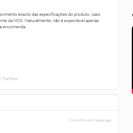
ecimento exacto das especificações do produto, caso
nte da NOS. Naturalmente, não é expectável apenas
s a encomenda.
Partilhar
Forum|Forum|5 years ago