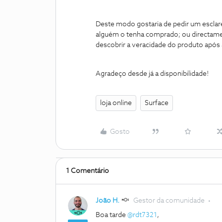
Deste modo gostaria de pedir um esclar
alguém o tenha comprado; ou directame
descobrir a veracidade do produto apó
Agradeço desde já a disponibilidade!
loja online
Surface
Gosto
1 Comentário
João H.
Gestor da comunidade
Boa tarde
@rdt7321
,