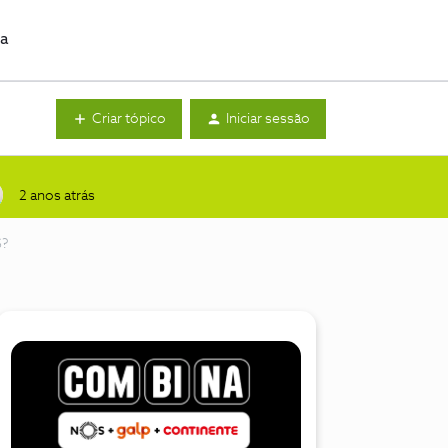
da
Criar tópico
Iniciar sessão
2 anos atrás
S?