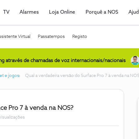
TV
Alarmes
Loja Online
Porquê a NOS
Aju
sistente Virtual
Passatempos
Registo
ing através de chamadas de voz internacionais/nacionais
et e jogos
Qual a verdadeira versão do Surface Pro 7 à venda na NO
ace Pro 7 à venda na NOS?
visualizações