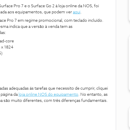
rface Pro 7 e o Surface Go 2 à loja online da NOS, foi
icada aos equipamentos, que podem ver
aqui
.
face Pro 7 em regime promocional, com teclado incluído.
esma indica que a versão à venda tem as
das:
uad-core
6 x 1824
5)
as adequadas ás tarefas que necessito de cumprir, cliquei
 página da
loja online NOS do equipamento
. No entanto, as
a são muito diferentes, com três diferenças fundamentais.