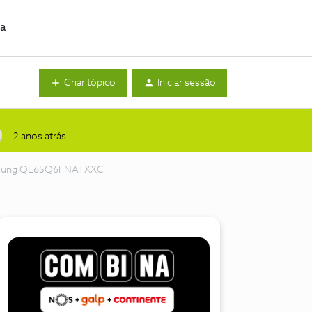
da
Criar tópico
Iniciar sessão
2 anos atrás
samsung QE65Q6FNATXXC