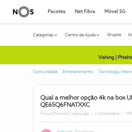
Pacotes
Net Fibra
Móvel 5G
Grupos
As
Categorias
Centro de Ajuda
Vishing | Phish
Comunidade
Entretenimento
Tecnologia, intern
Qual a melhor opção 4k na box 
QE65Q6FNATXXC
Forum|Forum|7 years ago
1 comentário
195