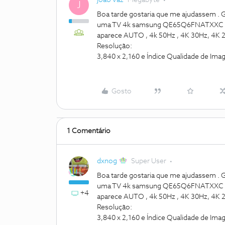
joao vaz
Megabyte
J
Boa tarde gostaria que me ajudassem . 
uma TV 4k samsung QE65Q6FNATXXC ? Po
aparece AUTO , 4k 50Hz , 4K 30Hz, 4K 
Resolução:
3,840 x 2,160 e Índice Qualidade de Ima
Gosto
1 Comentário
dxnog
Super User
Boa tarde gostaria que me ajudassem . 
uma TV 4k samsung QE65Q6FNATXXC ? Po
+4
aparece AUTO , 4k 50Hz , 4K 30Hz, 4K 
Resolução:
3,840 x 2,160 e Índice Qualidade de Ima