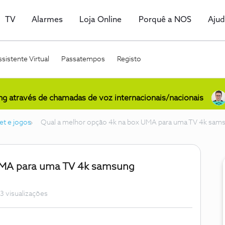
TV
Alarmes
Loja Online
Porquê a NOS
Aju
sistente Virtual
Passatempos
Registo
ing através de chamadas de voz internacionais/nacionais
et e jogos
Qual a melhor opção 4k na box UMA para uma TV 4k 
UMA para uma TV 4k samsung
3 visualizações