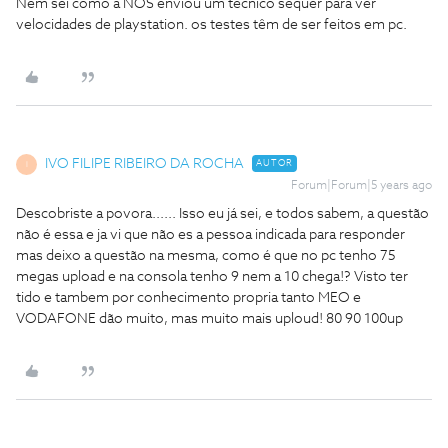
Nem sei como a NOS enviou um técnico sequer para ver
velocidades de playstation. os testes têm de ser feitos em pc.
IVO FILIPE RIBEIRO DA ROCHA
AUTOR
I
Forum|Forum|5 years ago
Descobriste a povora...... Isso eu já sei, e todos sabem, a questão
não é essa e ja vi que não es a pessoa indicada para responder
mas deixo a questão na mesma, como é que no pc tenho 75
megas upload e na consola tenho 9 nem a 10 chega!? Visto ter
tido e tambem por conhecimento propria tanto MEO e
VODAFONE dão muito, mas muito mais uploud! 80 90 100up