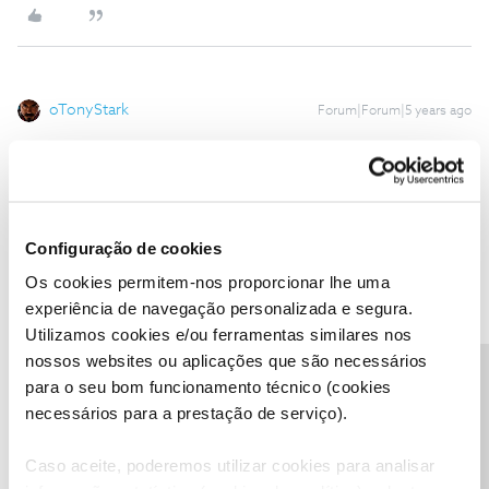
oTonyStark
Forum|Forum|5 years ago
Olá, na outra habitação também é serviço NOS?
Configuração de cookies
Os cookies permitem-nos proporcionar lhe uma
Castnunes
Forum|Forum|5 years ago
experiência de navegação personalizada e segura.
C
Utilizamos cookies e/ou ferramentas similares nos
Tenho um MS altíssimo! Tenho serviço fibra noutra habitação e
nossos websites ou aplicações que são necessários
recebo 80/90 de uploud estranho a NOS fornecer apenas 8/9 ..
Precisa de ajuda?
para o seu bom funcionamento técnico (cookies
Tens HFC ou FFTH?
necessários para a prestação de serviço).
Nos clientes HFC a NOS limita o acesso à PSN a 2MB/s de
Caso aceite, poderemos utilizar cookies para analisar
download.