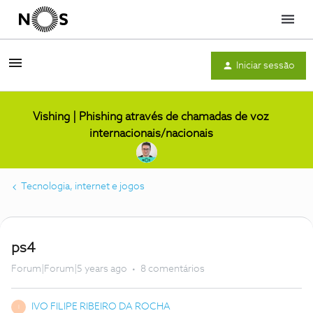
Menu
Iniciar sessão
Vishing | Phishing através de chamadas de voz
internacionais/nacionais
Tecnologia, internet e jogos
ps4
Forum|Forum|5 years ago
8 comentários
IVO FILIPE RIBEIRO DA ROCHA
I