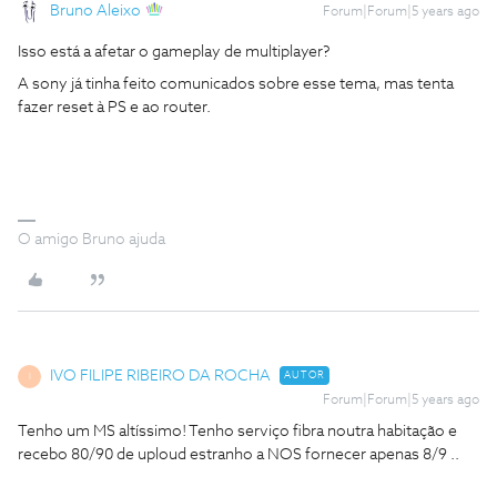
Bruno Aleixo
Forum|Forum|5 years ago
Isso está a afetar o gameplay de multiplayer?
A sony já tinha feito comunicados sobre esse tema, mas tenta
fazer reset à PS e ao router.
O amigo Bruno ajuda
IVO FILIPE RIBEIRO DA ROCHA
AUTOR
I
Forum|Forum|5 years ago
Tenho um MS altíssimo! Tenho serviço fibra noutra habitação e
recebo 80/90 de uploud estranho a NOS fornecer apenas 8/9 ..