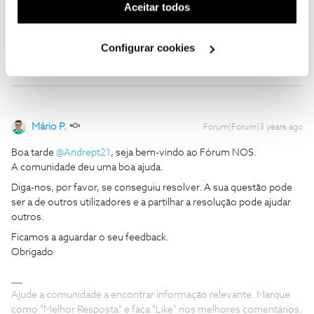
(cookies de publicidade personalizada). Pode gerir a
representante da marca para reparar a televisao.
Aceitar todos
utilização dos cookies clicando em "
Configurar
Cookies
".
1 pessoa gostou
Configurar cookies
Mário P.
Forum|Forum|3 years ago
Boa tarde
@Andrept21
, seja bem-vindo ao Fórum NOS.
A comunidade deu uma boa ajuda.
Diga-nos, por favor, se conseguiu resolver. A sua questão pode
ser a de outros utilizadores e a partilhar a resolução pode ajudar
outros.
Ficamos a aguardar o seu feedback.
Obrigado
Ajude a comunidade a encontrar informação relevante. Marque
como "Melhor Resposta" e faça "Like" nos melhores comentários.