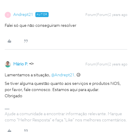
Andrept21
AUTOR
Forum|Forum|2 years ago
A
Falei só que não conseguiram resolver
Mário P.
Forum|Forum|2 years ago
Lamentamos a situação,
@Andrept21
. 😥
Se tiver alguma questão quanto aos serviços e produtos NOS,
por favor, fale connosco. Estamos aqui para ajudar.
Obrigado
Ajude a comunidade a encontrar informação relevante. Marque
como "Melhor Resposta" e faça "Like" nos melhores comentários.