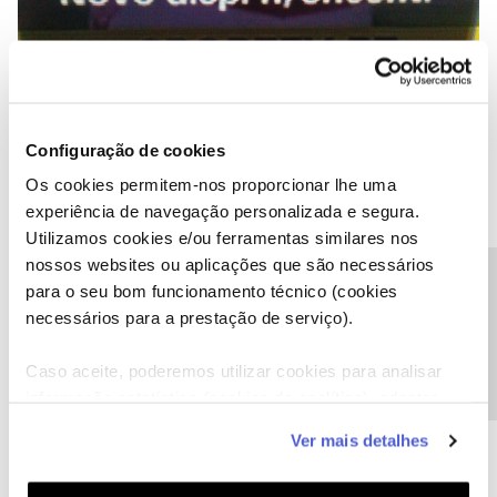
Configuração de cookies
Os cookies permitem-nos proporcionar lhe uma
experiência de navegação personalizada e segura.
Utilizamos cookies e/ou ferramentas similares nos
nossos websites ou aplicações que são necessários
Precisa de ajuda?
para o seu bom funcionamento técnico (cookies
necessários para a prestação de serviço).
Caso aceite, poderemos utilizar cookies para analisar
Verifique no Menu de configurações da televisao, se tem a opção
informação estatística (cookies de analítica), adaptar
de "Retornar as configurações de fábrica" ou "Restaurar as
este serviço às suas preferências e apresentar-lhe
configurações.....".
Ver mais detalhes
funcionalidades (cookies de personalização e
Se for só falha de configuração, vai resolver, se não resolver, o
funcionalidade) e adaptar anúncios aos seus interesses
problema pode ser na placa de controle, ai já tem de ir ao