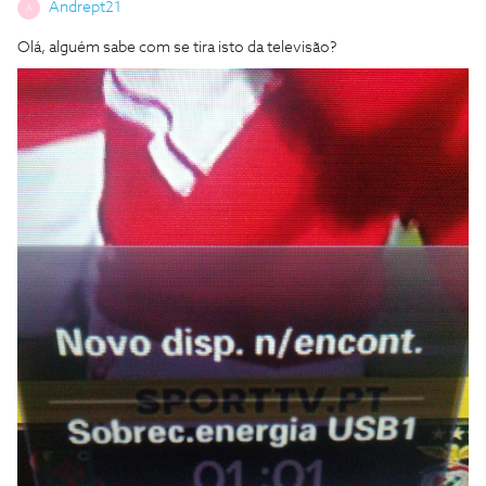
Andrept21
A
Olá, alguém sabe com se tira isto da televisão?