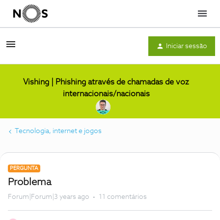
Menu
Iniciar sessão
Vishing | Phishing através de chamadas de voz
internacionais/nacionais
Tecnologia, internet e jogos
PERGUNTA
Problema
Forum|Forum|3 years ago
11 comentários