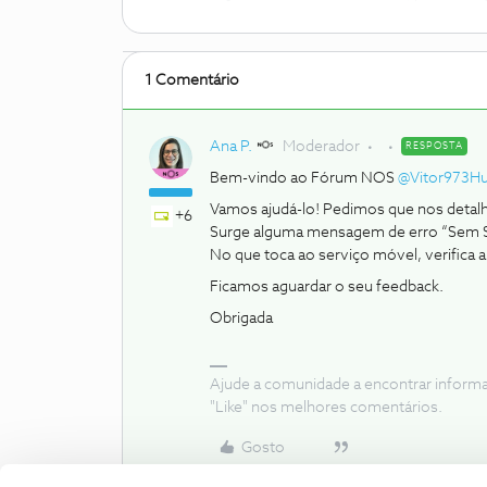
1 Comentário
Ana P.
Moderador
RESPOSTA
Bem-vindo ao Fórum NOS
@Vitor973H
Vamos ajudá-lo! Pedimos que nos detalh
+6
Surge alguma mensagem de erro “Sem Si
No que toca ao serviço móvel, verific
Ficamos aguardar o seu feedback.
Obrigada
Ajude a comunidade a encontrar inform
"Like" nos melhores comentários.
Gosto