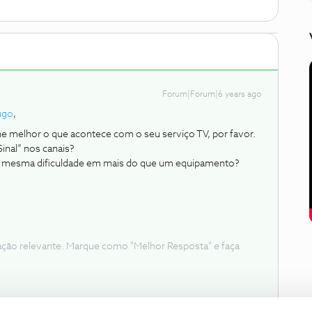
Forum|Forum|6 years ago
ugo
,
e melhor o que acontece com o seu serviço TV, por favor.
nal” nos canais?
a a mesma dificuldade em mais do que um equipamento?
ação relevante. Marque como "Melhor Resposta" e faça