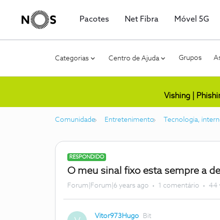
Pacotes
Net Fibra
Móvel 5G
Grupos
As
Categorias
Centro de Ajuda
Vishing | Phish
Comunidade
Entretenimento
Tecnologia, intern
RESPONDIDO
O meu sinal fixo esta sempre a d
Forum|Forum|6 years ago
1 comentário
44 
Vitor973Hugo
Bit