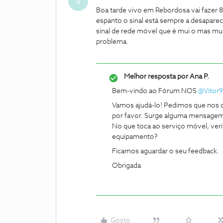
V
Boa tarde vivo em Rebordosa vai fazer
espanto o sinal está sempre a desaparecer
sinal de rede móvel que é mui o mas mui
problema.
Melhor resposta por
Ana P.
Bem-vindo ao Fórum NOS
@Vitor
Vamos ajudá-lo! Pedimos que nos d
por favor. Surge alguma mensagem 
No que toca ao serviço móvel, ver
equipamento?
Ficamos aguardar o seu feedback.
Obrigada
Gosto