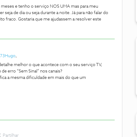
 8 meses e tenho o serviço NOS UMA mas para meu
 seja de dia ou seja durante a noite. Já para não falar do
to fraco. Gostaria que me ajudassem a resolver este
973Hugo
,
etalhe melhor o que acontece com o seu serviço TV,
de erro “Sem Sinal” nos canais?
ifica a mesma dificuldade em mais do que um
Partilhar