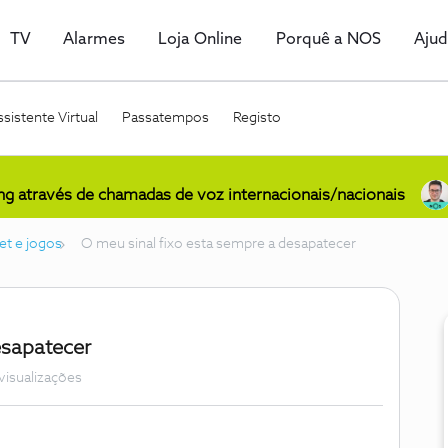
TV
Alarmes
Loja Online
Porquê a NOS
Aju
sistente Virtual
Passatempos
Registo
ing através de chamadas de voz internacionais/nacionais
et e jogos
O meu sinal fixo esta sempre a desapatecer
esapatecer
visualizações