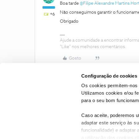
Boa tarde
@Filipe Alexandre Martins Hor
Não conseguimos garantir o funcioname
+6
Obrigado
Ajude a comunidade a encontrar inform
"Like" nos melhores comentários.
Gosto
Configuração de cookies
Os cookies permitem-nos 
Utilizamos cookies e/ou f
para o seu bom funcioname
Caso aceite, poderemos uti
adaptar este serviço às su
funcionalidade) e adaptar 
a utilização dos cookies c