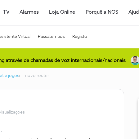
TV
Alarmes
Loja Online
Porquê a NOS
Aju
sistente Virtual
Passatempos
Registo
ing através de chamadas de voz internacionais/nacionais
et e jogos
novo router
visualizações