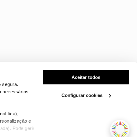
Aceitar todos
 segura.
o necessários
Configurar cookies
.
alítica),
ersonalização e
ada). Pode gerir