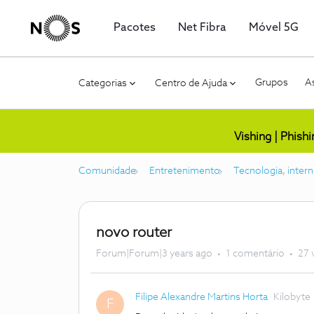
Pacotes
Net Fibra
Móvel 5G
Grupos
As
Categorias
Centro de Ajuda
Vishing | Phish
Comunidade
Entretenimento
Tecnologia, intern
novo router
Forum|Forum|3 years ago
1 comentário
27 
Filipe Alexandre Martins Horta
Kilobyte
F