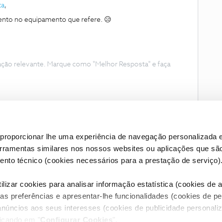
ta
,
nto no equipamento que refere. 😥
ação relevante. Marque como "Melhor Resposta" e faça
proporcionar lhe uma experiência de navegação personalizada e
erramentas similares nos nossos websites ou aplicações que sã
nto técnico (cookies necessários para a prestação de serviço)
lizar cookies para analisar informação estatística (cookies de an
as preferências e apresentar-lhe funcionalidades (cookies de p
Condições do Fórum NOS
Accessibility statement
anúncios aos seus interesses (cookies de publicidade personaliz
licando em "
Configurar Cookies
".