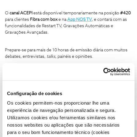
O
canal ACEPI
está disponível temporariamente na posição
#420
para clientes
Fibra com box
e na
App NOS TV
, e contará com as
funcionalidades de Restart TV, Gravações Automáticas e
Gravações Avançadas.
Prepare-se para mais de 10 horas de emissão diária com muitos
debates, entrevistas,
talks
, painéis e opiniões.
O maior evento de economia e transformação digital em Portugal
está prestes a começar! 🥳
Ajude a comunidade a encontrar informação relevante. Marque
Configuração de cookies
como "Melhor Resposta" e faça "Like" nos melhores comentários.
Os cookies permitem-nos proporcionar lhe uma
experiência de navegação personalizada e segura.
3 pessoas gostaram
M
Utilizamos cookies e/ou ferramentas similares nos
nossos websites ou aplicações que são necessários
para o seu bom funcionamento técnico (cookies