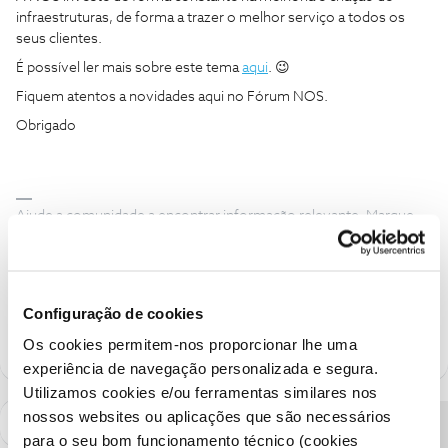
infraestruturas, de forma a trazer o melhor serviço a todos os
seus clientes.
É possível ler mais sobre este tema
aqui
. 😉
Fiquem atentos a novidades aqui no Fórum NOS.
Obrigado
Ajude a comunidade a encontrar informação relevante. Marque
como "Melhor Resposta" e faça "Like" nos melhores comentários.
Siga os perfis da moderação, através da opção "Seguir", para estar
sempre a par das ultimas novidades.
Configuração de cookies
1 pessoa gostou
Os cookies permitem-nos proporcionar lhe uma
experiência de navegação personalizada e segura.
Utilizamos cookies e/ou ferramentas similares nos
nossos websites ou aplicações que são necessários
para o seu bom funcionamento técnico (cookies