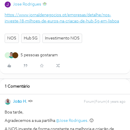
Jose Rodrigues
https://www.jornaldenegocios.pt/empresas/detalhe/nos-
investe-18-milhoes-de-euros-na-criacao-de-hub-5g-em-lisboa
NOS
Hub 5G
Investimento NOS
5 pessoas gostaram
C
1 Comentário
João H.
Forum|Forum|4 years ago
Boa tarde,
Agradecemos a sua partilha
@Jose Rodrigues
. 🙂
A NOS investe de forma constante na melhoria e criação de