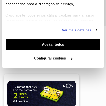
Precisa de ajuda?
necessários para a prestação de serviço).
Caso aceite, poderemos utilizar cookies para analisar
informação estatística (cookies de analítica), adaptar
este serviço às suas preferências e apresentar-lhe
Ver mais detalhes
funcionalidades (cookies de personalização e
funcionalidade) e adaptar anúncios aos seus interesses
(cookies de publicidade personalizada). Pode gerir a
Aceitar todos
utilização dos cookies clicando em "
Configurar
Cookies
".
A poupança que COMBINA
Configurar cookies