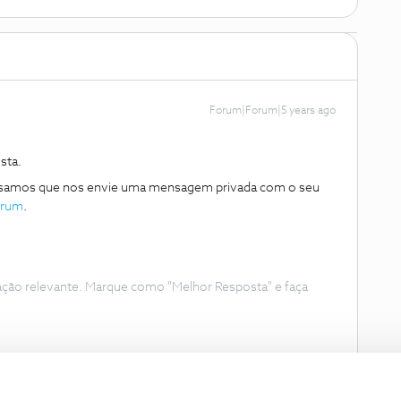
Forum|Forum|5 years ago
sta.
ecisamos que nos envie uma mensagem privada com o seu
rum
.
ação relevante. Marque como "Melhor Resposta" e faça