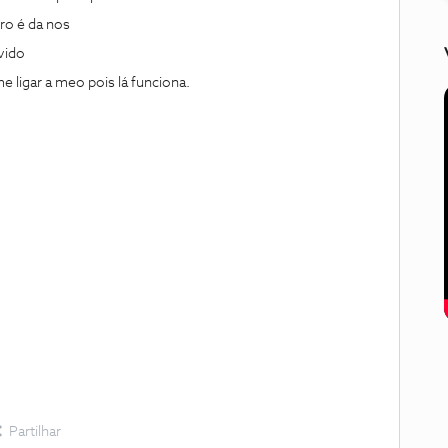
rro é da nos
vido
 ligar a meo pois lá funciona.
Partilhar