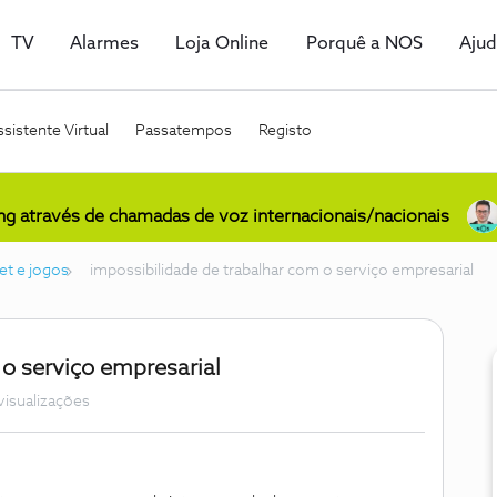
TV
Alarmes
Loja Online
Porquê a NOS
Aju
sistente Virtual
Passatempos
Registo
ing através de chamadas de voz internacionais/nacionais
et e jogos
impossibilidade de trabalhar com o serviço empresarial
 o serviço empresarial
visualizações