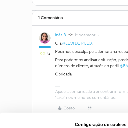
1 Comentário
Inês B.
Moderador
Olá
@ELOI DE MELO
,
Pedimos desculpa pela demora na respo
+2
Para podermos analisar a situação, pr
número de cliente, através do perfil
@Fó
Obrigada
Ajude a comunidade a encontrar inform
"Like" nos melhores comentários.
Gosto
Configuração de cookies