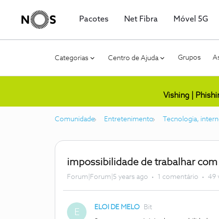
Pacotes
Net Fibra
Móvel 5G
Grupos
As
Categorias
Centro de Ajuda
Vishing | Phish
Comunidade
Entretenimento
Tecnologia, intern
impossibilidade de trabalhar com
Forum|Forum|5 years ago
1 comentário
49 
ELOI DE MELO
Bit
E