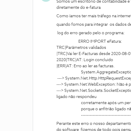
Somos um escritório de contabilidade
diretamente do e-fatura
Como íamos ter mais tráfego na interne
quando fomos para integrar os dados d
log do erro gerado pelo o programa:
ERRO IMPORT eFatura:
TRC|Parâmetros validados
|TRC|Vai ler E-Facturas desde 2020-08-0
2020|TRC|AT: Login concluido
|ERR|AT: Erro ao ler as facturas.
System.AggregateException: Oc
---> System.Net.Http.HttpRequestExcep
---> System.Net.WebException: Não é p
---> System.Net.Sockets.SocketExcepti
ligado não respondeu
corretamente após um período de 
porque o anfitrião ligado não r
----------------------------------------
Perante este erro o nosso departament
do software fizemos de todo pois pens