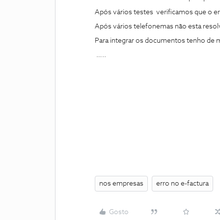
Após vários testes verificamos que o e
Após vários telefonemas não esta resol
Para integrar os documentos tenho de me
…..
nos empresas
erro no e-factura
Gosto