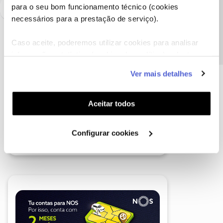
Precisa de ajuda?
para o seu bom funcionamento técnico (cookies
necessários para a prestação de serviço).
Caso aceite, poderemos utilizar cookies para analisar
informação estatística (cookies de analítica), adaptar
este serviço às suas preferências e apresentar-lhe
Ver mais detalhes
funcionalidades (cookies de personalização e
funcionalidade) e adaptar anúncios aos seus interesses
(cookies de publicidade personalizada). Pode gerir a
Aceitar todos
utilização dos cookies clicando em "
Configurar
Cookies
".
Configurar cookies
A poupança que COMBINA