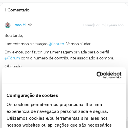
1 Comentário
João H.
Forum|Forum|3 years ago
Boa tarde,
Lamentamos a situação
@j couto
. Vamos ajudar.
Envie-nos, por favor, uma mensagem privada para o perfil
@Fórum
com o número de contribuinte associado à compra.
Obrigado
Ajude a comunidade a encontrar informação relevante. Marque
como "Melhor Resposta" e faça "Like" nos melhores comentários.
Configuração de cookies
Siga os perfis da moderação, através da opção "Seguir", para estar
sempre a par das ultimas novidades.
Os cookies permitem-nos proporcionar lhe uma
experiência de navegação personalizada e segura.
Utilizamos cookies e/ou ferramentas similares nos
nossos websites ou aplicações que são necessários