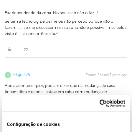
Faz dependendo da zona. No seu caso não o faz :/
Se têm a tecnologia e os meios não percebo porque não o
fazem…...se me dissessem nessa zona não è possível, mas pelos
visto è…..a concorrência faz!
Miguel75
Forum|Forum|5 years ago
M
Podia acontecer pior, podiam dizer que na mudança de casa
tinham fibra e depois instalarem cabo com mudança de
velocidade. Aconteceu-me a semana passada e lá foram 80 paus
à vida. Ao menos não fiquei com fidelização. Mal tenha as
mudanças todas feitas dou as boas vindas à Vodafone.
Quer-me parecer que em termos de tecnologia e apoio ao cliente
Configuração de cookies
a NOS está a ficar bem para trás.