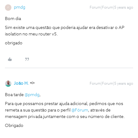
pmdg
Forum|Forum|5 years ago
P
Bom dia
Sim existe uma questão que poderia ajudar era desativar o AP
isolation no meu router v5.
obrigado
João H.
Forum|Forum|5 years ago
Boa tarde
@pmdg
,
Para que possamos prestar ajuda adicional, pedimos que nos
remeta a sua questão para o perfil
@Fórum
, através de
mensagem privada juntamente com o seu número de cliente.
Obrigado