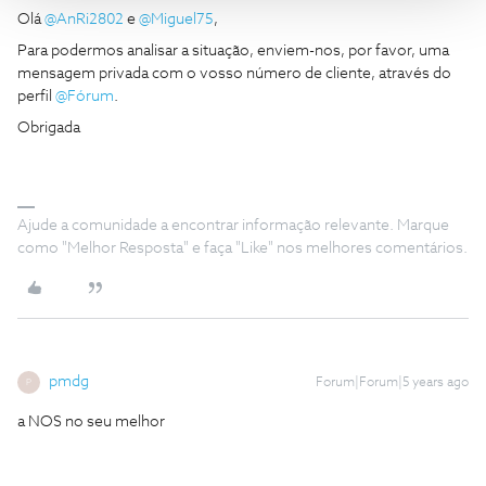
Olá
@AnRi2802
e
@Miguel75
,
Para podermos analisar a situação, enviem-nos, por favor, uma
mensagem privada com o vosso número de cliente, através do
perfil
@Fórum
.
Obrigada
Ajude a comunidade a encontrar informação relevante. Marque
como "Melhor Resposta" e faça "Like" nos melhores comentários.
pmdg
Forum|Forum|5 years ago
P
a NOS no seu melhor