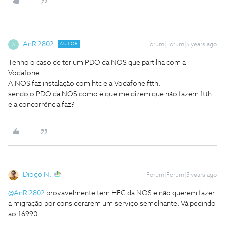
AnRi2802
AUTOR
Forum|Forum|5 years ago
A
Tenho o caso de ter um PDO da NOS que partilha com a
Vodafone.
A NOS faz instalação com htc e a Vodafone ftth.
sendo o PDO da NOS como è que me dizem que não fazem ftth
e a concorrência faz?
Diogo N.
Forum|Forum|5 years ago
@AnRi2802
provavelmente tem HFC da NOS e não querem fazer
a migração por considerarem um serviço semelhante. Vá pedindo
ao 16990.