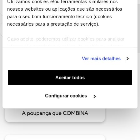
Utilizamos cookies e/ou ferramentas similares nos
nossos websites ou aplicações que são necessários
Precisa de ajuda?
para o seu bom funcionamento técnico (cookies
necessários para a prestação de serviço).
Caso aceite, poderemos utilizar cookies para analisar
informação estatística (cookies de analítica), adaptar
este serviço às suas preferências e apresentar-lhe
Ver mais detalhes
funcionalidades (cookies de personalização e
funcionalidade) e adaptar anúncios aos seus interesses
(cookies de publicidade personalizada). Pode gerir a
Aceitar todos
utilização dos cookies clicando em "
Configurar
Cookies
".
Configurar cookies
A poupança que COMBINA