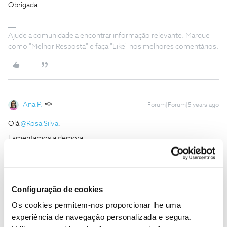
Obrigada
Ajude a comunidade a encontrar informação relevante. Marque
como "Melhor Resposta" e faça "Like" nos melhores comentários.
Ana P.
Forum|Forum|5 years ago
Olá
@Rosa Silva
,
Lamentamos a demora.
De momento, ainda não temos novidades. No entanto, assim
que surgirem, partilharemos através dos canais habituais.
Obrigada
Configuração de cookies
Os cookies permitem-nos proporcionar lhe uma
Ajude a comunidade a encontrar informação relevante. Marque
experiência de navegação personalizada e segura.
como "Melhor Resposta" e faça "Like" nos melhores comentários.