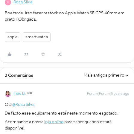
Rosa Silva
R
Boa tarde. Irão fazer restock do Apple Watch SE GPS 40mm em
preto? Obrigada.
apple
smartwatch
Mais antigos primeiro
2 Comentários
Inês B.
Forum|Forum|5 years ago
Olá
@Rosa Silva
,
De facto esse equipamento está neste momento esgotado.
Acompanhe a nossa
loja online
para saber quando estará
disponível.