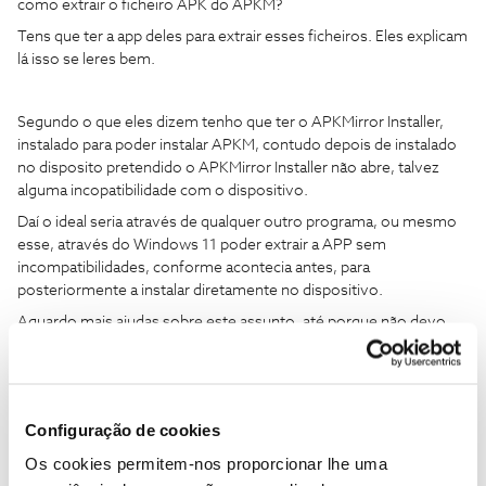
como extrair o ficheiro APK do APKM?
Tens que ter a app deles para extrair esses ficheiros. Eles explicam
lá isso se leres bem.
Segundo o que eles dizem tenho que ter o APKMirror Installer,
instalado para poder instalar APKM, contudo depois de instalado
no disposito pretendido o APKMirror Installer não abre, talvez
alguma incopatibilidade com o dispositivo.
Daí o ideal seria através de qualquer outro programa, ou mesmo
esse, através do Windows 11 poder extrair a APP sem
incompatibilidades, conforme acontecia antes, para
posteriormente a instalar diretamente no dispositivo.
Aguardo mais ajudas sobre este assunto, até porque não devo
ser o único com este problema a partir do momento que
começaram a surgir as APKBundle que foi a partir da versão NOS
TV 10.6.3.3 de 19/12/2022, portanto já faz algum tempo.
Configuração de cookies
Relativamente à informação prestada acabei por descobrir que o
Os cookies permitem-nos proporcionar lhe uma
“APKMirror Installer” passou a funcionar desde que reiniciei o