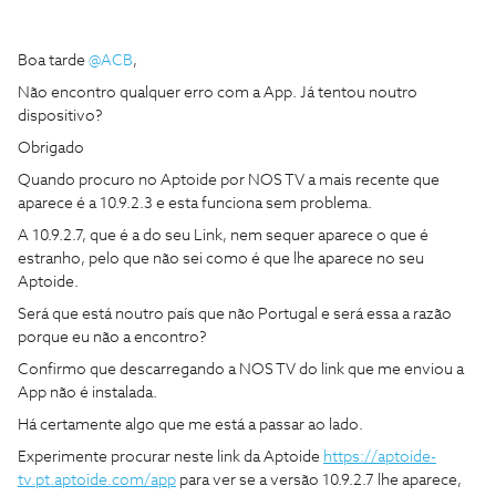
Boa tarde
@ACB
,
Não encontro qualquer erro com a App. Já tentou noutro
dispositivo?
Obrigado
Quando procuro no Aptoide por NOS TV a mais recente que
aparece é a 10.9.2.3 e esta funciona sem problema.
A 10.9.2.7, que é a do seu Link, nem sequer aparece o que é
estranho, pelo que não sei como é que lhe aparece no seu
Aptoide.
Será que está noutro país que não Portugal e será essa a razão
porque eu não a encontro?
Confirmo que descarregando a NOS TV do link que me enviou a
App não é instalada.
Há certamente algo que me está a passar ao lado.
Experimente procurar neste link da Aptoide
https://aptoide-
tv.pt.aptoide.com/app
para ver se a versão 10.9.2.7 lhe aparece,