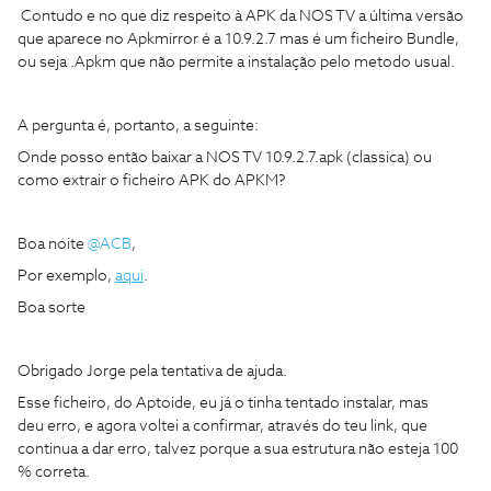
Contudo e no que diz respeito à APK da NOS TV a última versão
que aparece no Apkmirror é a 10.9.2.7 mas é um ficheiro Bundle,
ou seja .Apkm que não permite a instalação pelo metodo usual.
A pergunta é, portanto, a seguinte:
Onde posso então baixar a NOS TV 10.9.2.7.apk (classica) ou
como extrair o ficheiro APK do APKM?
Boa noite
@ACB
,
Por exemplo,
aqui
.
Boa sorte
Obrigado Jorge pela tentativa de ajuda.
Esse ficheiro, do Aptoide, eu já o tinha tentado instalar, mas
deu erro, e agora voltei a confirmar, através do teu link, que
continua a dar erro, talvez porque a sua estrutura não esteja 100
% correta.