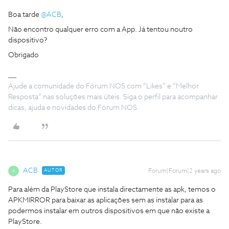
Boa tarde
@ACB
,
Não encontro qualquer erro com a App. Já tentou noutro
dispositivo?
Obrigado
Ajude a comunidade do Fórum NOS com “Likes” e “Melhor
Resposta” nas soluções mais úteis. Siga o perfil para acompanhar
dicas, ajuda e novidades do Fórum NOS.
ACB
AUTOR
Forum|Forum|2 years ago
A
Para além da PlayStore que instala directamente as apk, temos o
APKMIRROR para baixar as aplicações sem as instalar para as
podermos instalar em outros dispositivos em que não existe a
PlayStore.