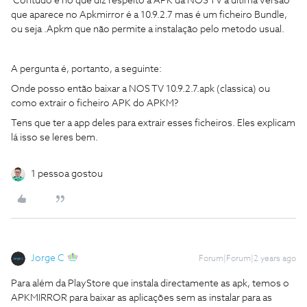
Contudo e no que diz respeito à APK da NOS TV a última versão
que aparece no Apkmirror é a 10.9.2.7 mas é um ficheiro Bundle,
ou seja .Apkm que não permite a instalação pelo metodo usual.
A pergunta é, portanto, a seguinte:
Onde posso então baixar a NOS TV 10.9.2.7.apk (classica) ou
como extrair o ficheiro APK do APKM?
Tens que ter a app deles para extrair esses ficheiros. Eles explicam
lá isso se leres bem.
1 pessoa gostou
Jorge C
Forum|Forum|2 years ago
Para além da PlayStore que instala directamente as apk, temos o
APKMIRROR para baixar as aplicações sem as instalar para as