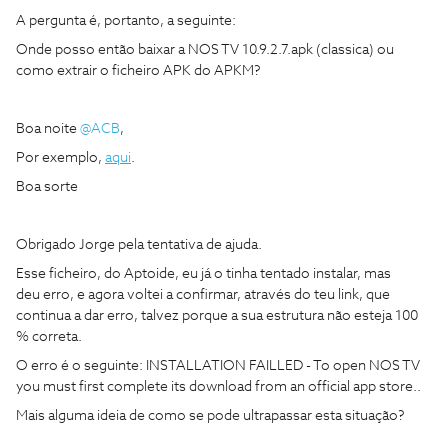
A pergunta é, portanto, a seguinte:
Onde posso então baixar a NOS TV 10.9.2.7.apk (classica) ou
como extrair o ficheiro APK do APKM?
Boa noite
@ACB
,
Por exemplo,
aqui
.
Boa sorte
Obrigado Jorge pela tentativa de ajuda.
Esse ficheiro, do Aptoide, eu já o tinha tentado instalar, mas
deu erro, e agora voltei a confirmar, através do teu link, que
continua a dar erro, talvez porque a sua estrutura não esteja 100
% correta.
O erro é o seguinte: INSTALLATION FAILLED - To open NOS TV
you must first complete its download from an official app store..
Mais alguma ideia de como se pode ultrapassar esta situação?