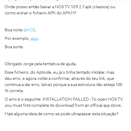
Onde posso então baixar a NOS TV 10.9.2.7.apk (classica) ou
como extrair o ficheiro APK do APKM?
Boa noite
@ACB
,
Por exemplo,
aqui
.
Boa sorte
Obrigado Jorge pela tentativa de ajuda.
Esse ficheiro, do Aptoide, eu já o tinha tentado instalar, mas
deu erro, e agora voltei a confirmar, através do teu link, que
continua a dar erro, talvez porque a sua estrutura não esteja 100
% correta.
O erro é o seguinte: INSTALLATION FAILLED - To open NOS TV
you must first complete its download from an official app store..
Mais alguma ideia de como se pode ultrapassar esta situação?