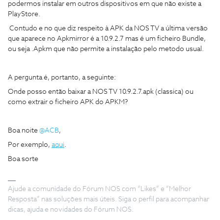
podermos instalar em outros dispositivos em que não existe a
PlayStore.
Contudo e no que diz respeito à APK da NOS TV a última versão
que aparece no Apkmirror é a 10.9.2.7 mas é um ficheiro Bundle,
ou seja .Apkm que não permite a instalação pelo metodo usual.
A pergunta é, portanto, a seguinte:
Onde posso então baixar a NOS TV 10.9.2.7.apk (classica) ou
como extrair o ficheiro APK do APKM?
Boa noite
@ACB
,
Por exemplo,
aqui
.
Boa sorte
Ajude a comunidade do Fórum NOS com “Likes” e “Melhor
Resposta” nas soluções mais úteis. Siga o perfil para acompanhar
dicas, ajuda e novidades do Fórum NOS.