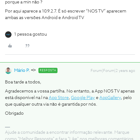
porque a min não ?
Por aqui aparece a 10.9.2.7. É só escrever “NOS TV” aparecem
ambas as versões Android e Android TV
1 pessoa gostou
Mário P.
RESPOSTA
Forum|Forum|2 years ago
Boa tarde a todos,
Agradecemos a vossa partilha. No entanto, a App NOS TV apenas
está disponível na l na
App Store
,
Google Play
e
AppGallery
, pelo
que qualquer outra via não é garantida por nós.
Obrigado
Ajude a comunidade a encontrar informação relevante. Marque
como "Melhor Resposta" e faça "Like" nos melhores comentários.