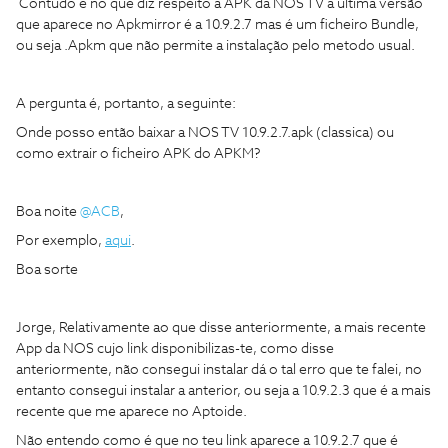
Contudo e no que diz respeito à APK da NOS TV a última versão
que aparece no Apkmirror é a 10.9.2.7 mas é um ficheiro Bundle,
ou seja .Apkm que não permite a instalação pelo metodo usual.
A pergunta é, portanto, a seguinte:
Onde posso então baixar a NOS TV 10.9.2.7.apk (classica) ou
como extrair o ficheiro APK do APKM?
Boa noite
@ACB
,
Por exemplo,
aqui
.
Boa sorte
Jorge, Relativamente ao que disse anteriormente, a mais recente
App da NOS cujo link disponibilizas-te, como disse
anteriormente, não consegui instalar dá o tal erro que te falei, no
entanto consegui instalar a anterior, ou seja a 10.9.2.3 que é a mais
recente que me aparece no Aptoide.
Não entendo como é que no teu link aparece a 10.9.2.7 que é