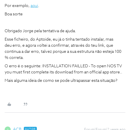
Por exemplo,
aqui
.
Boa sorte
Obrigado Jorge pela tentativa de ajuda.
Esse ficheiro, do Aptoide, eu já o tinha tentado instalar, mas
deu erro, e agora voltei a confirmar, através do teu link, que
continua a dar erro, talvez porque a sua estrutura não esteja 100
% correta.
O erro é o seguinte: INSTALLATION FAILLED - To open NOS TV
you must first complete its download from an official app store..
Mais alguma ideia de como se pode ultrapassar esta situação?
ACB
AUTOR
Forum|Forum|2 years ago
A