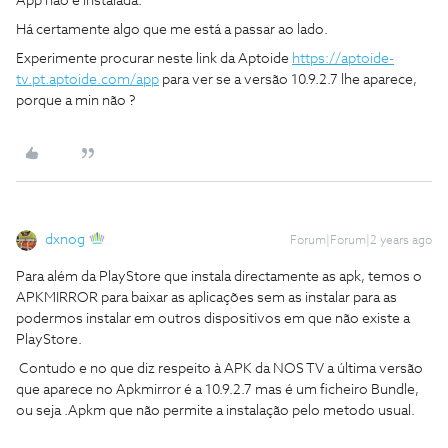
App não é instalada.
Há certamente algo que me está a passar ao lado.
Experimente procurar neste link da Aptoide
https://aptoide-
tv.pt.aptoide.com/app
para ver se a versão 10.9.2.7 lhe aparece,
porque a min não ?
dxnog
Forum|Forum|2 years ago
Para além da PlayStore que instala directamente as apk, temos o
APKMIRROR para baixar as aplicações sem as instalar para as
podermos instalar em outros dispositivos em que não existe a
PlayStore.
Contudo e no que diz respeito à APK da NOS TV a última versão
que aparece no Apkmirror é a 10.9.2.7 mas é um ficheiro Bundle,
ou seja .Apkm que não permite a instalação pelo metodo usual.