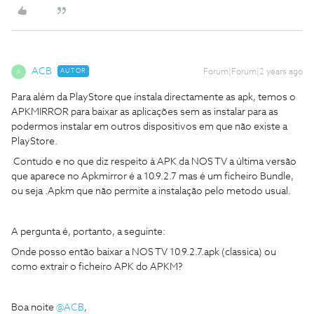
ACB
AUTOR
Forum|Forum|2 years ago
A
Para além da PlayStore que instala directamente as apk, temos o
APKMIRROR para baixar as aplicações sem as instalar para as
podermos instalar em outros dispositivos em que não existe a
PlayStore.
Contudo e no que diz respeito à APK da NOS TV a última versão
que aparece no Apkmirror é a 10.9.2.7 mas é um ficheiro Bundle,
ou seja .Apkm que não permite a instalação pelo metodo usual.
A pergunta é, portanto, a seguinte:
Onde posso então baixar a NOS TV 10.9.2.7.apk (classica) ou
como extrair o ficheiro APK do APKM?
Boa noite
@ACB
,