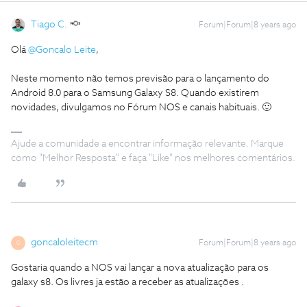
Tiago C.
Forum|Forum|8 years ago
Olá
@Goncalo Leite
,
Neste momento não temos previsão para o lançamento do
Android 8.0 para o Samsung Galaxy S8. Quando existirem
novidades, divulgamos no Fórum NOS e canais habituais. 🙂
Ajude a comunidade a encontrar informação relevante. Marque
como "Melhor Resposta" e faça "Like" nos melhores comentários.
goncaloleitecm
Forum|Forum|8 years ago
G
Gostaria quando a NOS vai lançar a nova atualização para os
galaxy s8. Os livres ja estão a receber as atualizações .