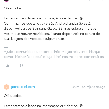
Olá a todos.
Lamentamos o lapso na informação que demos. 😞
Confirmamos que a nova versão Android ainda não está
disponível para os Samsung Galaxy S8, mas estará em breve.
Assim que houver novidades, ficarão disponíveis no centro de
atualizações dos vossos equipamentos.
Ajude a comunidade a encontrar informação relevante. Marque
como "Melhor Resposta" e faça "Like" nos melhores comentários.
goncaloleitecm
Forum|Forum|8 years ago
G
Olá a todos.
Lamentamos o lapso na informação que demos. 😞