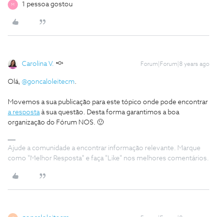
1 pessoa gostou
M
Carolina V.
Forum|Forum|8 years ago
Olá,
@goncaloleitecm
.
Movemos a sua publicação para este tópico onde pode encontrar
a resposta
à sua questão. Desta forma garantimos a boa
organização do Fórum NOS. 🙂
Ajude a comunidade a encontrar informação relevante. Marque
como "Melhor Resposta" e faça "Like" nos melhores comentários.