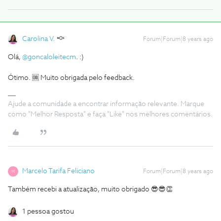
Carolina V.
Forum|Forum|8 years ago
Olá,
@goncaloleitecm
. :)
Ótimo. 🆒 Muito obrigada pelo feedback.
Ajude a comunidade a encontrar informação relevante. Marque
como "Melhor Resposta" e faça "Like" nos melhores comentários.
Marcelo Tarifa Feliciano
Forum|Forum|8 years ago
M
Também recebi a atualização, muito obrigado 😎😎👏
1 pessoa gostou