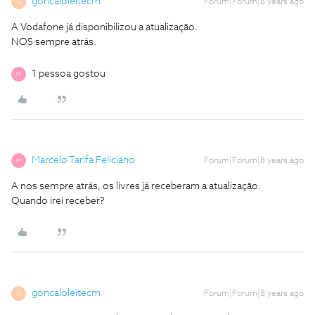
goncaloleitecm
Forum|Forum|8 years ago
G
A Vodafone já disponibilizou a atualização.
NOS sempre atrás.
1 pessoa gostou
M
Marcelo Tarifa Feliciano
Forum|Forum|8 years ago
M
A nos sempre atrás, os livres já receberam a atualização.
Quando irei receber?
goncaloleitecm
Forum|Forum|8 years ago
G