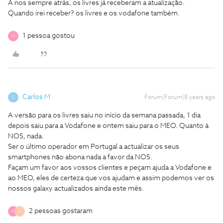
A nos sempre atrás, os livres já receberam a atualização.
Quando irei receber?
os livres e os vodafone também.
1 pessoa gostou
M
Carlos M
Forum|Forum|8 years ago
C
A versão para os livres saiu no início da semana passada, 1 dia
depois saiu para a Vodafone e ontem saiu para o MEO. Quanto à
NOS, nada.
Ser o último operador em Portugal a actualizar os seus
smartphones não abona nada a favor da NOS.
Façam um favor aos vossos clientes e peçam ajuda a Vodafone e
ao MEO, eles de certeza que vos ajudam e assim podemos ver os
nossos galaxy actualizados ainda este mês.
2 pessoas gostaram
M
C