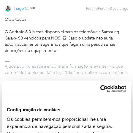
Tiago C.
Forum|Forum|8 years ago
Olá a todos,
O Android 8.0 já está disponível para os telemóveis Samsung
Galaxy S8 vendidos para NOS. 😃 Caso o update não surja
automaticamente, sugerimos que façam uma pesquisa nas
definições do equipamento.
Ajude a comunidade a encontrar informação relevante. Marque
como "Melhor Resposta" e faça "Like" nos melhores comentários.
Configuração de cookies
Carlos M
Forum|Forum|8 years ago
C
Os cookies permitem-nos proporcionar lhe uma
Boa tarde, aqui galaxy s8 adquirido na nos, acabei de fazer várias
experiência de navegação personalizada e segura.
pesquisas manuais nas definições e nada, se já saiu alguma coisa,
ainda não me chegou nada...