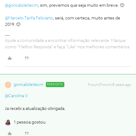
@goncaloleitecm
, sim, prevemos que seja muito em breve. 🙂
@Marcelo Tarifa Feliciano
, será, com certeza, muito antes de
2019. 🙂
Ajude a comunidade a encontrar informação relevante. Marque
como "Melhor Resposta" e faça "Like" nos melhores comentários.
goncaloleitecm
RESPOSTA
Forum|Forum|8 years ago
G
@Carolina V.
Ja recebi a atualização obrigada.
1 pessoa gostou