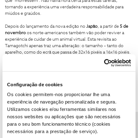
que “morressem”. Não havia hora certa para estas tarefas,
tornando a experiência uma verdadeira responsabilidade para
miúdos e graúdos.
Depois do lançamento da nova edição no
Japão
, a partir de
5 de
novembro
os norte-americanos também vão poder reviver a
experiência de cuidar de um animal virtual. Esta revisita ao
Tamagotchi apenas traz uma alteração: o tamanho – tanto do
aparelho, como do ecrã que passa de 32x16 pixéis a 16x16 pixéis.
A Bandai garante que esta é a única diferença da nova edição do
Tamagotchi, prometendo fieldade aos gráficos e funções do
aparelho. :)
Configuração de cookies
Para já não existe informação sobre a comercialização em
Os cookies permitem-nos proporcionar lhe uma
Portugal, ou até mesmo na Europa (mas podemos fazer figas! 🆒)
experiência de navegação personalizada e segura.
Utilizamos cookies e/ou ferramentas similares nos
E vocês alguma vez tiveram um Tamagotchi? São fãs? Partilhem
nossos websites ou aplicações que são necessários
connosco! 😉
Precisa de ajuda?
para o seu bom funcionamento técnico (cookies
necessários para a prestação de serviço).
Ajude a comunidade a encontrar informação relevante. Marque