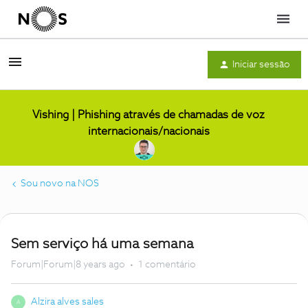
Menu
Iniciar sessão
Vishing | Phishing através de chamadas de voz
internacionais/nacionais
Sou novo na NOS
Sem serviço há uma semana
Forum|Forum|8 years ago
1 comentário
Alzira alves sales
A