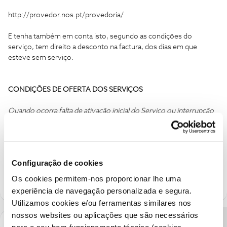
http://provedor.nos.pt/provedoria/
E tenha também em conta isto, segundo as condições do
serviço, tem direito a desconto na factura, dos dias em que
esteve sem serviço.
CONDIÇÕES DE OFERTA DOS SERVIÇOS
Quando ocorra falta de ativação inicial do Serviço ou interrupção
do Serviço resultantes de avaria imputável à NOS Comunicações
por período superior a quarenta e oito (48) horas, não há lugar ao
pagamento do valor correspondente ao período em falta,
devendo o mesmo ser descontado ao preço da mensalidade
Configuração de cookies
eventualmente aplicável no período em questão.
Os cookies permitem-nos proporcionar lhe uma
experiência de navegação personalizada e segura.
Utilizamos cookies e/ou ferramentas similares nos
nossos websites ou aplicações que são necessários