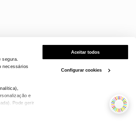
Aceitar todos
 segura.
o necessários
Configurar cookies
.
alítica),
ersonalização e
ada). Pode gerir
TERMOS E CONDIÇÕES
WHOLESALE