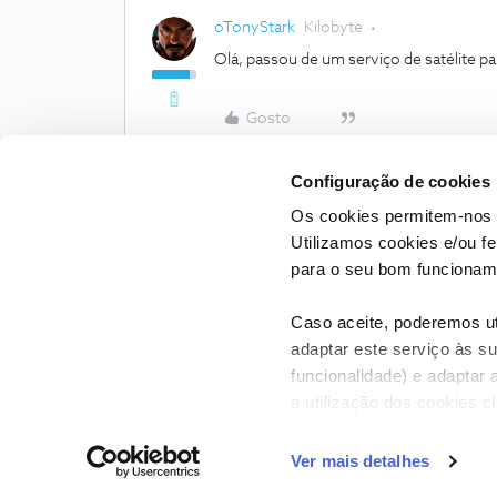
oTonyStark
Kilobyte
Olá, passou de um serviço de satélite pa
Gosto
Configuração de cookies
Os cookies permitem-nos 
Utilizamos cookies e/ou f
para o seu bom funcioname
Caso aceite, poderemos uti
adaptar este serviço às su
funcionalidade) e adaptar 
a utilização dos cookies c
CONTACTOS
POLÍTICA DE P
Ver mais detalhes
NOS, todos os dire