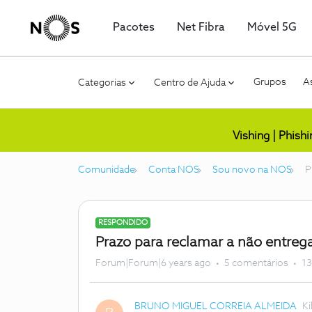
Pacotes
Net Fibra
Móvel 5G
Grupos
As
Categorias
Centro de Ajuda
Vishing | Phish
Comunidade
Conta NOS
Sou novo na NOS
P
RESPONDIDO
Prazo para reclamar a não entreg
Forum|Forum|6 years ago
5 comentários
13
BRUNO MIGUEL CORREIA ALMEIDA
Ki