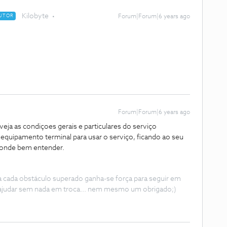
Kilobyte
UTOR
Forum|Forum|6 years ago
Forum|Forum|6 years ago
 veja as condiçoes gerais e particulares do serviço
e equipamento terminal para usar o serviço, ficando ao seu
 onde bem entender.
 a cada obstáculo superado ganha-se força para seguir em
ajudar sem nada em troca... nem mesmo um obrigado;)