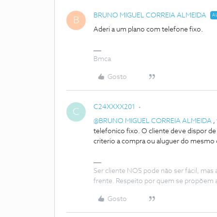
BRUNO MIGUEL CORREIA ALMEIDA
A
B
Aderi a um plano com telefone fixo.
Bmca
Gosto
C24XXXX201
C
@BRUNO MIGUEL CORREIA ALMEIDA
,
telefonico fixo. O cliente deve dispor d
criterio a compra ou aluguer do mesmo
Ser cliente NOS pode não ser fácil, mas
frente. Respeito por quem se propõem 
Gosto