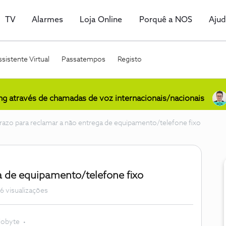
TV
Alarmes
Loja Online
Porquê a NOS
Aju
sistente Virtual
Passatempos
Registo
ing através de chamadas de voz internacionais/nacionais
razo para reclamar a não entrega de equipamento/telefone fixo
a de equipamento/telefone fixo
6 visualizações
lobyte