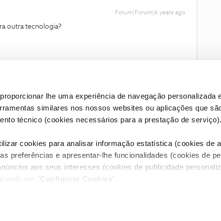
Forum|Forum|6 years ago
ra outra tecnologia?
proporcionar lhe uma experiência de navegação personalizada e
erramentas similares nos nossos websites ou aplicações que sã
nto técnico (cookies necessários para a prestação de serviço)
lizar cookies para analisar informação estatística (cookies de an
as preferências e apresentar-lhe funcionalidades (cookies de p
Condições do Fórum NOS
Accessibility statement
anúncios aos seus interesses (cookies de publicidade personaliz
licando em "
Configurar Cookies
".
RIVACIDADE
CONFIGURAR COOKIES
QUALIDADE DE SERVIÇO
itos reservados