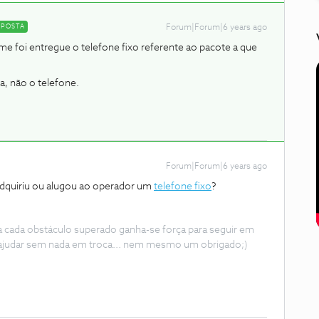
SPOSTA
Forum|Forum|6 years ago
e foi entregue o telefone fixo referente ao pacote a que
ca, não o telefone.
Forum|Forum|6 years ago
dquiriu ou alugou ao operador um
telefone fixo
?
 a cada obstáculo superado ganha-se força para seguir em
ajudar sem nada em troca... nem mesmo um obrigado;)