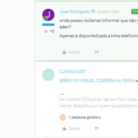
Jose Rodrigues
Super User
RE
onde posso reclamar/informar que não m
aderi?
+5
Apenas é disponibilizada a linha telefóni
Gosto
C24XXXX201
C
@BRUNO MIGUEL CORREIA ALMEIDA
a
Ser cliente NOS pode não ser fácil, mas
frente. Respeito por quem se propõem 
1 pessoa gostou
B
Gosto