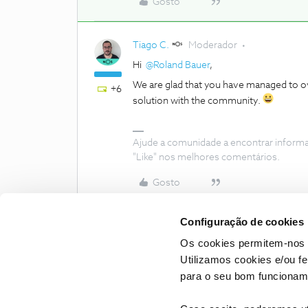
Gosto
Tiago C.
Moderador
Hi
@Roland Bauer
,
We are glad that you have managed to ov
+6
solution with the community.
Ajude a comunidade a encontrar inform
"Like" nos melhores comentários.
Gosto
Configuração de cookies
Os cookies permitem-nos 
Utilizamos cookies e/ou f
para o seu bom funcioname