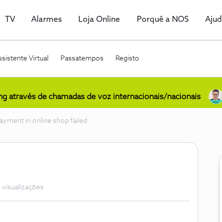
TV
Alarmes
Loja Online
Porquê a NOS
Aju
sistente Virtual
Passatempos
Registo
ing através de chamadas de voz internacionais/nacionais
ayment in online shop failed
 visualizações