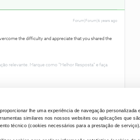
Forum|Forum|6 years ago
ercome the difficulty and appreciate that you shared the
ação relevante. Marque como "Melhor Resposta" e faça
proporcionar lhe uma experiência de navegação personalizada e
erramentas similares nos nossos websites ou aplicações que sã
nto técnico (cookies necessários para a prestação de serviço)