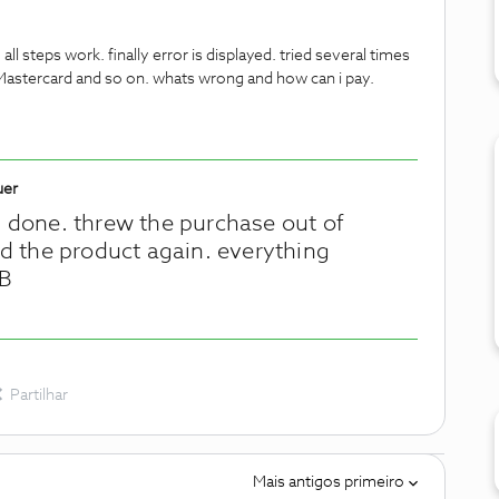
all steps work. finally error is displayed. tried several times
 Mastercard and so on. whats wrong and how can i pay.
uer
 done. threw the purchase out of
ed the product again. everything
MB
Partilhar
Mais antigos primeiro