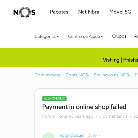
Pacotes
Net Fibra
Móvel 5G
Grupos
As
Categorias
Centro de Ajuda
Vishing | Phish
Comunidade
Conta NOS
Sou novo na NOS
P
RESPONDIDO
Payment in online shop failed
Forum|Forum|6 years ago
3 comentários
62
Roland Bauer
Byte