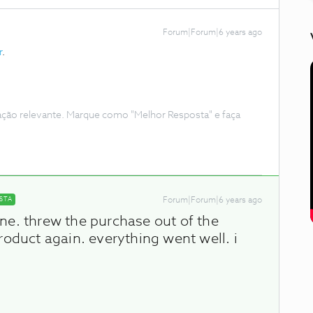
Forum|Forum|6 years ago
r
.
ação relevante. Marque como "Melhor Resposta" e faça
STA
Forum|Forum|6 years ago
ne. threw the purchase out of the
roduct again. everything went well. i