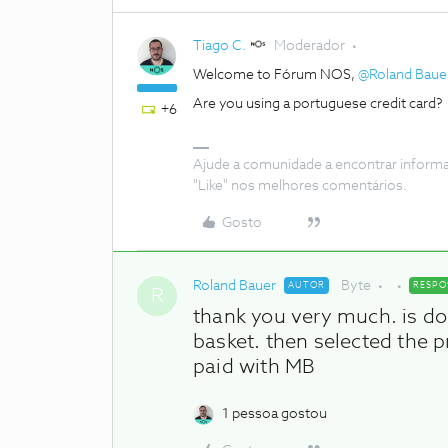
Tiago C.
Moderador
Welcome to Fórum NOS,
@Roland Baue
Are you using a portuguese credit card?
+6
Ajude a comunidade a encontrar inform
"Like" nos melhores comentários.
Gosto
Roland Bauer
Byte
AUTOR
RESPO
R
thank you very much. is do
basket. then selected the p
paid with MB
1 pessoa gostou