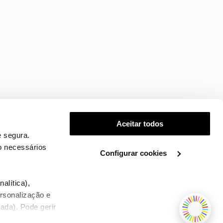
Aceitar todos
 segura.
o necessários
Configurar cookies
.
alítica),
ersonalização e
ada). Pode gerir