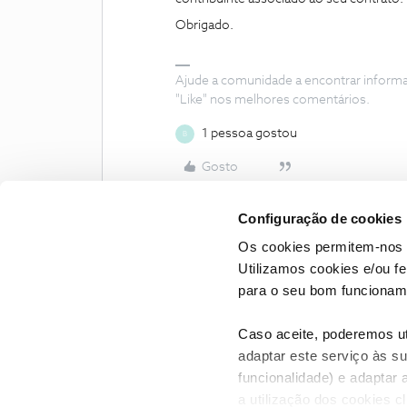
Obrigado.
Ajude a comunidade a encontrar inform
"Like" nos melhores comentários.
1 pessoa gostou
B
Gosto
Configuração de cookies
Os cookies permitem-nos 
Utilizamos cookies e/ou f
para o seu bom funcioname
Caso aceite, poderemos uti
adaptar este serviço às su
funcionalidade) e adaptar 
a utilização dos cookies c