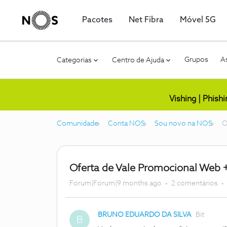
Pacotes
Net Fibra
Móvel 5G
Grupos
As
Categorias
Centro de Ajuda
Vishing | Phish
Comunidade
Conta NOS
Sou novo na NOS
O
Oferta de Vale Promocional Web 
Forum|Forum|9 months ago
2 comentários
BRUNO EDUARDO DA SILVA
Bit
B