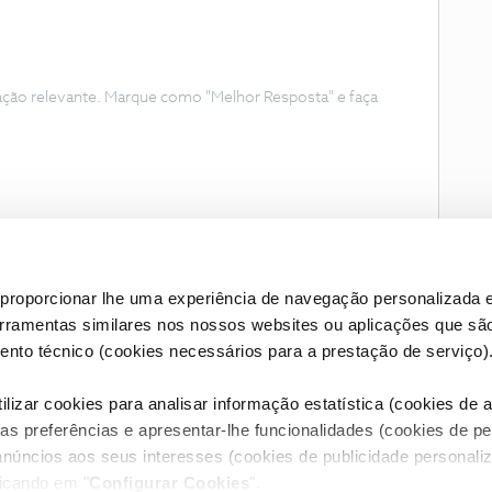
ação relevante. Marque como "Melhor Resposta" e faça
proporcionar lhe uma experiência de navegação personalizada e
erramentas similares nos nossos websites ou aplicações que sã
nto técnico (cookies necessários para a prestação de serviço)
lizar cookies para analisar informação estatística (cookies de an
as preferências e apresentar-lhe funcionalidades (cookies de p
Condições do Fórum NOS
Accessibility statement
anúncios aos seus interesses (cookies de publicidade personaliz
licando em "
Configurar Cookies
".