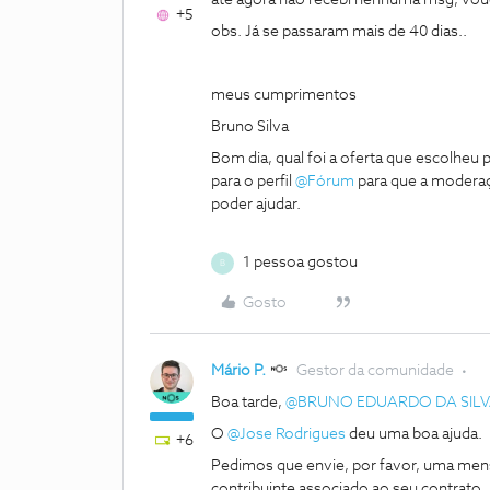
até agora não recebi nenhuma msg, vouc
+5
obs. Já se passaram mais de 40 dias..
meus cumprimentos
Bruno Silva
Bom dia, qual foi a oferta que escolheu
para o perfil ​
@Fórum
para que a moderaç
poder ajudar.
1 pessoa gostou
B
Gosto
Mário P.
Gestor da comunidade
Boa tarde, ​
@BRUNO EDUARDO DA SIL
O ​
@Jose Rodrigues
deu uma boa ajuda.
+6
Pedimos que envie, por favor, uma mensa
contribuinte associado ao seu contrato.