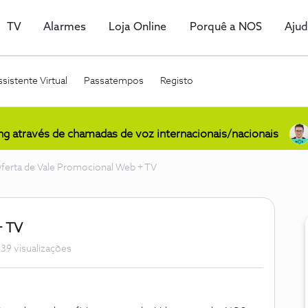
TV
Alarmes
Loja Online
Porquê a NOS
Aju
sistente Virtual
Passatempos
Registo
ing através de chamadas de voz internacionais/nacionais
ferta de Vale Promocional Web + TV
+ TV
39 visualizações