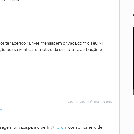
her, nada.
 por ter aderido? Envie mensagem privada com o seu NIF
ão possa verificar o motivo da demora na atribuição e
Forum|Forum|9 months ago
VA
gem privada para o perfil ​
@Fórum
com o número de