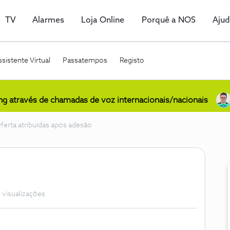
TV
Alarmes
Loja Online
Porquê a NOS
Aju
sistente Virtual
Passatempos
Registo
ing através de chamadas de voz internacionais/nacionais
ferta atribuídas após adesão
 visualizações