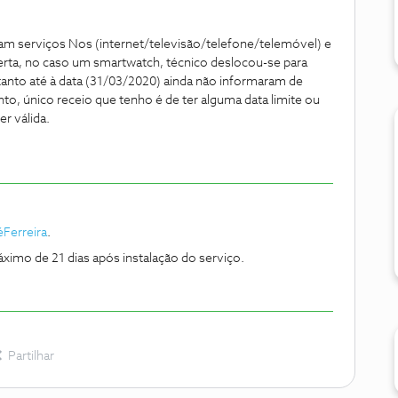
ram serviços Nos (internet/televisão/telefone/telemóvel) e
erta, no caso um smartwatch, técnico deslocou-se para
ntanto até à data (31/03/2020) ainda não informaram de
o, único receio que tenho é de ter alguma data limite ou
er válida.
Ferreira
.
imo de 21 dias após instalação do serviço.
Partilhar