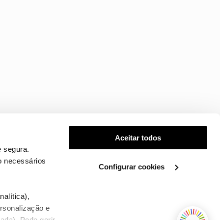
Aceitar todos
 segura.
o necessários
Configurar cookies
.
alítica),
ersonalização e
ada). Pode gerir