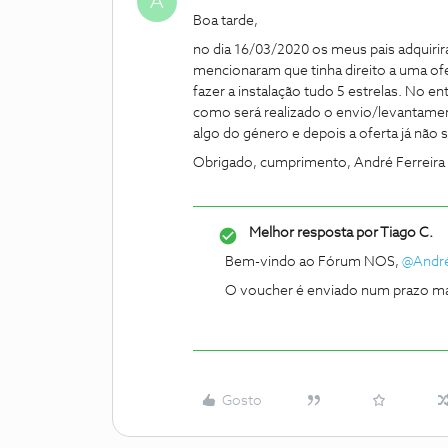
A
Boa tarde,
no dia 16/03/2020 os meus pais adquiri
mencionaram que tinha direito a uma of
fazer a instalação tudo 5 estrelas. No e
como será realizado o envio/levantament
algo do género e depois a oferta já não s
Obrigado, cumprimento, André Ferreira
Melhor resposta por
Tiago C.
Bem-vindo ao Fórum NOS,
@André
O voucher é enviado num prazo máx
Gosto