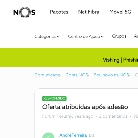
Pacotes
Net Fibra
Móvel 5G
Grupos
As
Categorias
Centro de Ajuda
Vishing | Phish
Comunidade
Conta NOS
Sou novo na NOS
O
RESPONDIDO
Oferta atribuídas após adesão
Forum|Forum|6 years ago
2 comentários
98
AndréFerreira
Bit