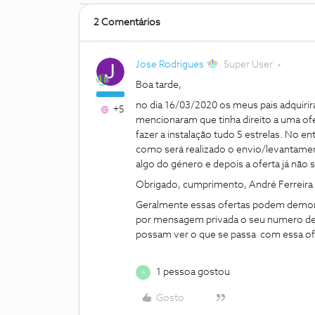
2 Comentários
Jose Rodrigues
Super User
Boa tarde,
no dia 16/03/2020 os meus pais adquiri
+5
mencionaram que tinha direito a uma of
fazer a instalação tudo 5 estrelas. No e
como será realizado o envio/levantament
algo do género e depois a oferta já não s
Obrigado, cumprimento, André Ferreira
Geralmente essas ofertas podem demora
por mensagem privada o seu numero d
possam ver o que se passa com essa of
1 pessoa gostou
A
Gosto