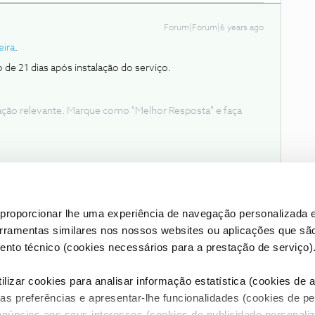
Forum|Forum|6 years ago
ira
.
e 21 dias após instalação do serviço.
ação relevante. Marque como "Melhor Resposta" e faça
proporcionar lhe uma experiência de navegação personalizada e
erramentas similares nos nossos websites ou aplicações que sã
nto técnico (cookies necessários para a prestação de serviço)
lizar cookies para analisar informação estatística (cookies de an
as preferências e apresentar-lhe funcionalidades (cookies de p
Condições do Fórum NOS
Accessibility statement
anúncios aos seus interesses (cookies de publicidade personaliz