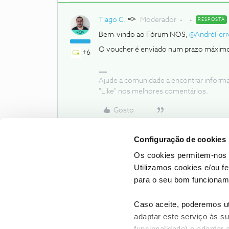
Tiago C.
Moderador
RESPOSTA
Bem-vindo ao Fórum NOS,
@AndréFerre
O voucher é enviado num prazo máximo d
+6
Ajude a comunidade a encontrar inform
"Like" nos melhores comentários.
Gosto
Configuração de cookies
Os cookies permitem-nos 
Utilizamos cookies e/ou f
para o seu bom funcioname
Caso aceite, poderemos uti
adaptar este serviço às su
funcionalidade) e adaptar 