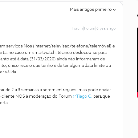
Mais antigos primeiro
Forum|Forum|6 years ago
ram serviços Nos (internet/televisão/telefone/telemóvel) e
erta, no caso um smartwatch, técnico deslocou-se para
ntanto até à data (31/03/2020) ainda não informaram de
o, único receio que tenho é de ter alguma data limite ou
er válida.
r de 2 a 3 semanas a serem entregues, mas pode enviar
e cliente NOS à moderação do Forum
@Tiago C.
para que
erta.