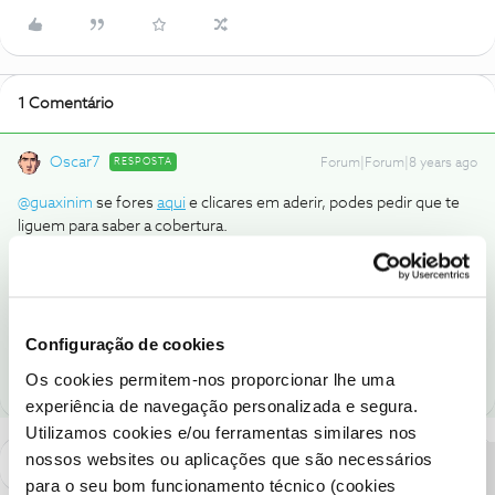
1 Comentário
Oscar7
RESPOSTA
Forum|Forum|8 years ago
@guaxinim
se fores
aqui
e clicares em aderir, podes pedir que te
liguem para saber a cobertura.
Se clicares em adesão online, podes ser tu a ver o que é que tens
nessa zona.
Configuração de cookies
1 pessoa gostou
Os cookies permitem-nos proporcionar lhe uma
experiência de navegação personalizada e segura.
Utilizamos cookies e/ou ferramentas similares nos
nossos websites ou aplicações que são necessários
para o seu bom funcionamento técnico (cookies