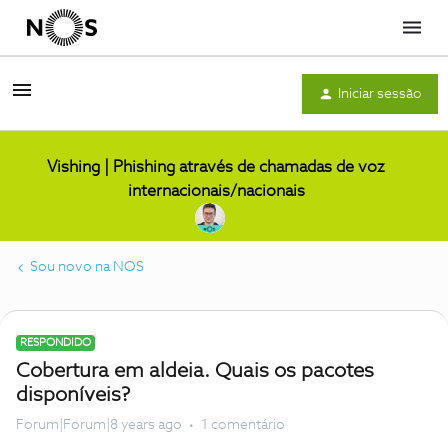
Menu
Iniciar sessão
Vishing | Phishing através de chamadas de voz
internacionais/nacionais
Sou novo na NOS
RESPONDIDO
Cobertura em aldeia. Quais os pacotes
disponíveis?
Forum|Forum|8 years ago
1 comentário