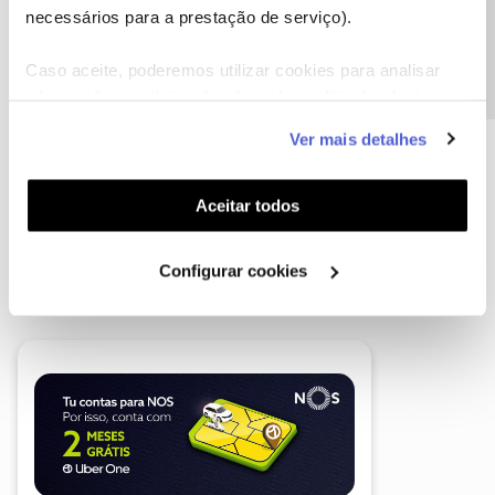
Precisa de ajuda?
necessários para a prestação de serviço).
Caso aceite, poderemos utilizar cookies para analisar
informação estatística (cookies de analítica), adaptar
este serviço às suas preferências e apresentar-lhe
Ver mais detalhes
funcionalidades (cookies de personalização e
funcionalidade) e adaptar anúncios aos seus interesses
(cookies de publicidade personalizada). Pode gerir a
Aceitar todos
utilização dos cookies clicando em "
Configurar
Cookies
".
A poupança que COMBINA
Configurar cookies