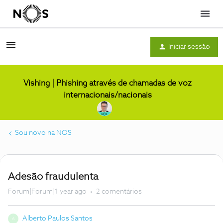
Menu
Iniciar sessão
Vishing | Phishing através de chamadas de voz
internacionais/nacionais
Sou novo na NOS
Adesão fraudulenta
Forum|Forum|1 year ago
2 comentários
Alberto Paulos Santos
A