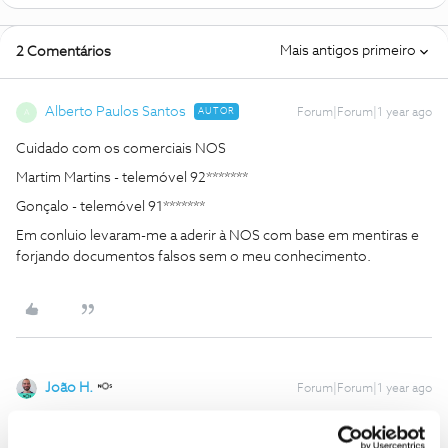
Mais antigos primeiro
2 Comentários
Alberto Paulos Santos
AUTOR
Forum|Forum|1 year ago
A
Cuidado com os comerciais NOS
Martim Martins - telemóvel 92*******
Gonçalo - telemóvel 91*******
Em conluio levaram-me a aderir à NOS com base em mentiras e
forjando documentos falsos sem o meu conhecimento.
João H.
Forum|Forum|1 year ago
Boa tarde ​
@Alberto Paulos Santos
,