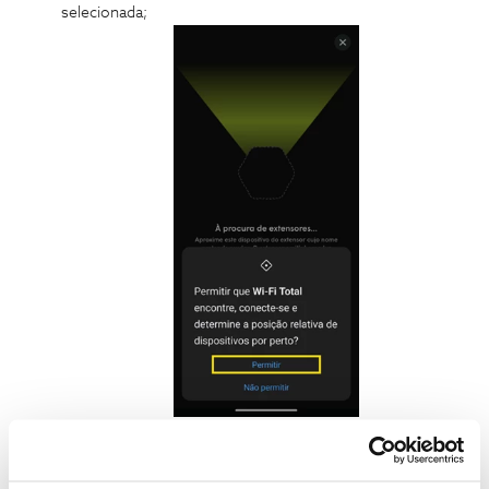
selecionada;
Após ser identificado extender pretendido, escolha