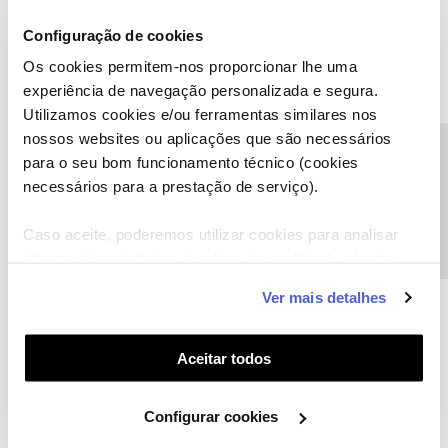
“
Renomear
”;
Configuração de cookies
Os cookies permitem-nos proporcionar lhe uma
experiência de navegação personalizada e segura.
Utilizamos cookies e/ou ferramentas similares nos
nossos websites ou aplicações que são necessários
Precisa de ajuda?
para o seu bom funcionamento técnico (cookies
necessários para a prestação de serviço).
Caso aceite, poderemos utilizar cookies para analisar
informação estatística (cookies de analítica), adaptar
este serviço às suas preferências e apresentar-lhe
Ver mais detalhes
funcionalidades (cookies de personalização e
funcionalidade) e adaptar anúncios aos seus interesses
(cookies de publicidade personalizada). Pode gerir a
Aceitar todos
utilização dos cookies clicando em "
Configurar
Cookies
".
Por fim, insira o nome que pretende dar ao extender e
Configurar cookies
escolha “
Continuar
”.