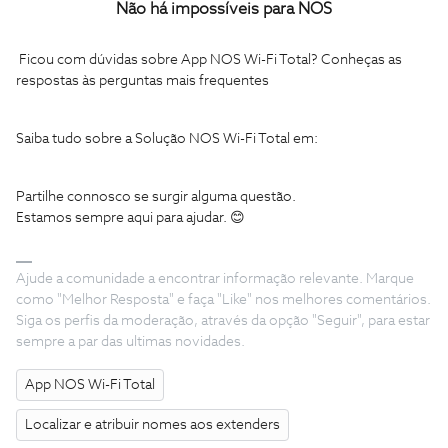
Não há impossíveis para NOS
Ficou com dúvidas sobre App NOS Wi-Fi Total? Conheças as
respostas às perguntas mais frequentes
Saiba tudo sobre a Solução NOS Wi-Fi Total em:
Partilhe connosco se surgir alguma questão.
Estamos sempre aqui para ajudar. 😊
Ajude a comunidade a encontrar informação relevante. Marque
como "Melhor Resposta" e faça "Like" nos melhores comentários.
Siga os perfis da moderação, através da opção "Seguir", para estar
sempre a par das ultimas novidades.
App NOS Wi-Fi Total
Localizar e atribuir nomes aos extenders