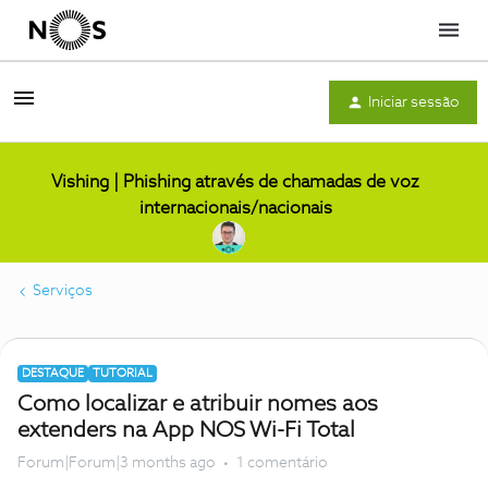
Menu
Iniciar sessão
Vishing | Phishing através de chamadas de voz
internacionais/nacionais
Serviços
DESTAQUE
TUTORIAL
Como localizar e atribuir nomes aos
extenders na App NOS Wi-Fi Total
Forum|Forum|3 months ago
1 comentário