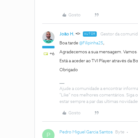
Gosto
João H.
Gestor da comuni
AUTOR
Boa tarde
@Filipinha25
,
Agradecemos a sua mensagem. Vamos a
+6
Está a aceder ao TVI Player através da
Obrigado
Ajude a comunidade a encontrar inform
"Like" nos melhores comentários. Siga o
estar sempre a par das ultimas novidade
Gosto
Pedro Miguel Garcia Santos
Byte
P