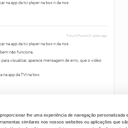
 na app da tvi player na box n da nos
Forum|Forum|3 years ago
 na app da tvi player na box n da nos
ambem não funciona.
para visualizar, aparece mensagem de erro, que o video
 na app da TVI na box.
proporcionar lhe uma experiência de navegação personalizada e
erramentas similares nos nossos websites ou aplicações que sã