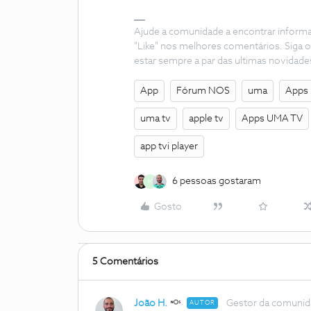
Ajude a comunidade a encontrar inform
"Like" nos melhores comentários. Siga o
estar sempre a par das ultimas novidade
App
Fórum NOS
uma
Apps
uma tv
apple tv
Apps UMA TV
app tvi player
6 pessoas gostaram
M
Gosto
5 Comentários
João H.
Gestor da comuni
AUTOR