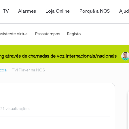
TV
Alarmes
Loja Online
Porquê a NOS
Aju
sistente Virtual
Passatempos
Registo
ing através de chamadas de voz internacionais/nacionais
iços
TVI Player na NOS
21 visualizações