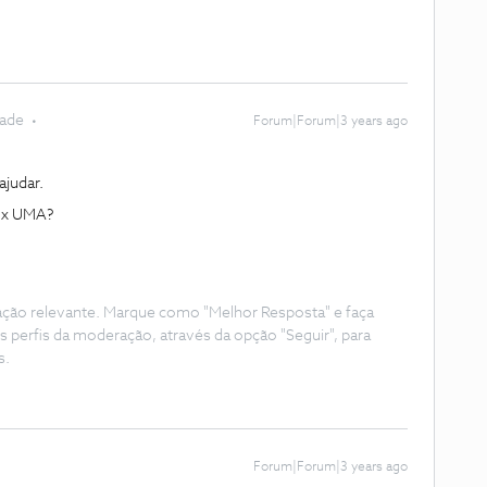
dade
Forum|Forum|3 years ago
judar.
 Box UMA?
ação relevante. Marque como "Melhor Resposta" e faça
s perfis da moderação, através da opção "Seguir", para
s.
Forum|Forum|3 years ago