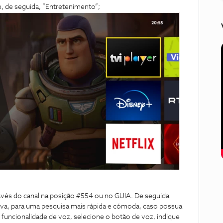
e, de seguida, “Entretenimento”;
avés do canal na posição #554 ou no GUIA. De seguida
iva, para uma pesquisa mais rápida e cómoda, caso possua
cionalidade de voz, selecione o botão de voz, indique