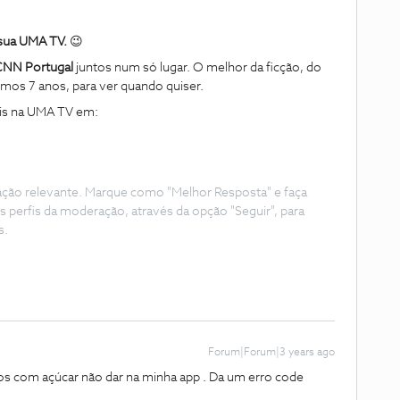
 sua UMA TV.
😉
 CNN Portugal
juntos num só lugar. O melhor da ficção, do
mos 7 anos, para ver quando quiser.
is na UMA TV em:
ação relevante. Marque como "Melhor Resposta" e faça
s perfis da moderação, através da opção "Seguir", para
s.
Forum|Forum|3 years ago
s com açúcar não dar na minha app . Da um erro code