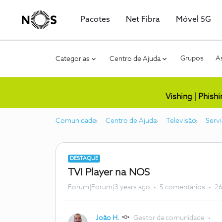
Pacotes
Net Fibra
Móvel 5G
Grupos
As
Categorias
Centro de Ajuda
Vishing | Phish
Comunidade
Centro de Ajuda
Televisão
Serv
DESTAQUE
TVI Player na NOS
Forum|Forum|3 years ago
5 comentários
26
João H.
Gestor da comunidade