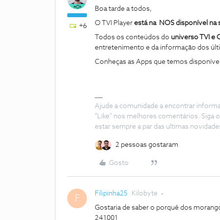
Boa tarde a todos,
O TVI Player
está na NOS disponível na
+6
Todos os conteúdos do
universo TVI e
entretenimento e da informação dos últi
Conheças as Apps que temos disponíve
Ajude a comunidade a encontrar inform
"Like" nos melhores comentários. Siga o
estar sempre a par das ultimas novidade
2 pessoas gostaram
Gosto
Filipinha25
Kilobyte
F
Gostaria de saber o porquê dos morango
241001