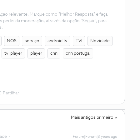
ação relevante. Marque como "Melhor Resposta" e faça
s perfis da moderação, através da opção "Seguir", para
s.
NOS
serviço
android tv
TVI
Novidade
tvi player
player
cnn
cnn portugal
Partilhar
Mais antigos primeiro
dade
Forum|Forum|3 years ago