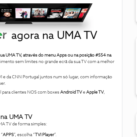
 sua UMA TV, através do menu Apps ou na posição #554 na
enimento sem limites no grande ecrã da sua TV com a melhor
I e da CNN Portugal juntos num só lugar, com informação
er.
el para clientes NOS com boxes
Android TV
e
Apple TV
,
r na UMA TV
UMA TV de forma simples:
 “
APPS
”, escolha “
TVI
Player
”.