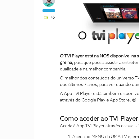
+6
O TVI Player está na NOS disponível na
grelha,
para que possa assistir a entret
qualidade e na melhor companhia.
O melhor dos conteúdos do universo TV
dos últimos 7 anos, para ver quando quis
A App TVI Player está também disponív
através do Google Play e App Store. 😉
Como aceder ao TVI Playe
Aceda à App TVI Player através da sua 
Aceda ao MENU da UMA TV e, em