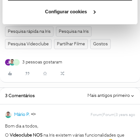
Videoclube NOS
like
Box's IRIS
Videoclube Iris
Cookies
".
Configurar cookies
Lista de favoritos Iris
lista de filmes favoritos
Pesquisa rápida na Iris
Pesquisa na Iris
Pesquisa Videoclube
Partilhar Filme
Gostos
3 pessoas gostaram
M
Mais antigos primeiro
3 Comentários
Mário P.
Forum|Forum|3 years ago
Bom dia a todos,
O
Videoclube NOS
na Iris existem várias funcionalidades que