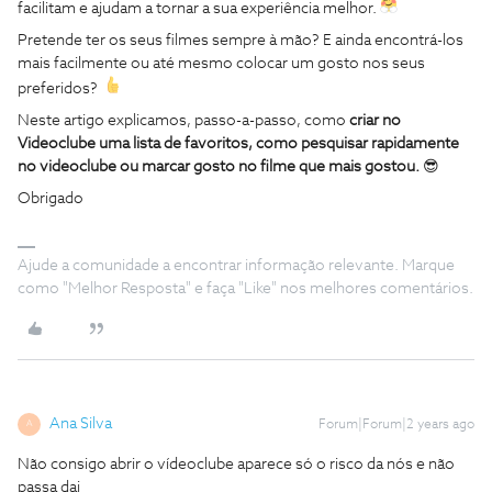
facilitam e ajudam a tornar a sua experiência melhor.
Pretende ter os seus filmes sempre à mão? E ainda encontrá-los
mais facilmente ou até mesmo colocar um gosto nos seus
preferidos?
Neste artigo explicamos, passo-a-passo, como
criar no
Videoclube uma lista de favoritos, como pesquisar rapidamente
no videoclube ou marcar gosto no filme que mais gostou.
😎
Obrigado
Ajude a comunidade a encontrar informação relevante. Marque
como "Melhor Resposta" e faça "Like" nos melhores comentários.
Ana Silva
Forum|Forum|2 years ago
A
Não consigo abrir o vídeoclube aparece só o risco da nós e não
passa dai