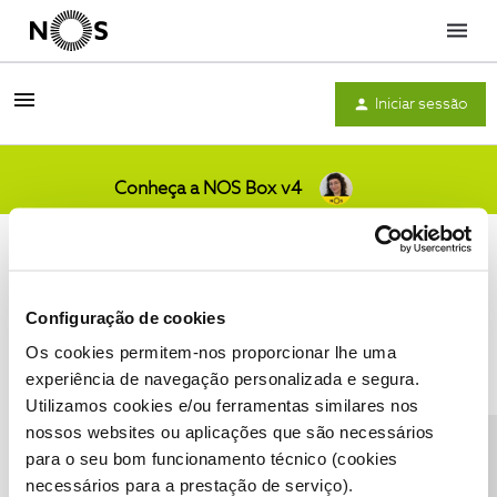
Menu
Iniciar sessão
Conheça a NOS Box v4
Comunidade
Configuração de cookies
Os cookies permitem-nos proporcionar lhe uma
Condições do Fórum NOS
Accessibility statement
experiência de navegação personalizada e segura.
Utilizamos cookies e/ou ferramentas similares nos
nossos websites ou aplicações que são necessários
CONTACTOS
POLÍTICA DE PRIVACIDADE
para o seu bom funcionamento técnico (cookies
CONFIGURAR COOKIES
QUALIDADE DE SERVIÇO
necessários para a prestação de serviço).