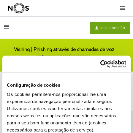
Menu
Iniciar sessão
Vishing | Phishing através de chamadas de voz
internacionais/nacionais
Comunidade
Configuração de cookies
Os cookies permitem-nos proporcionar lhe uma
experiência de navegação personalizada e segura.
Utilizamos cookies e/ou ferramentas similares nos
Condições do Fórum NOS
Accessibility statement
nossos websites ou aplicações que são necessários
para o seu bom funcionamento técnico (cookies
necessários para a prestação de serviço).