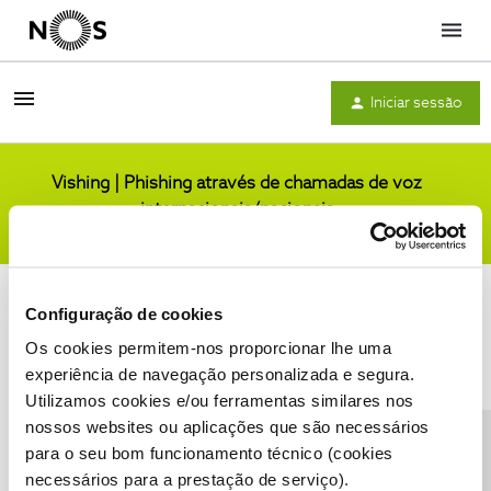
Menu
Iniciar sessão
Vishing | Phishing através de chamadas de voz
internacionais/nacionais
Comunidade
Configuração de cookies
Os cookies permitem-nos proporcionar lhe uma
experiência de navegação personalizada e segura.
Utilizamos cookies e/ou ferramentas similares nos
Condições do Fórum NOS
Accessibility statement
nossos websites ou aplicações que são necessários
para o seu bom funcionamento técnico (cookies
necessários para a prestação de serviço).