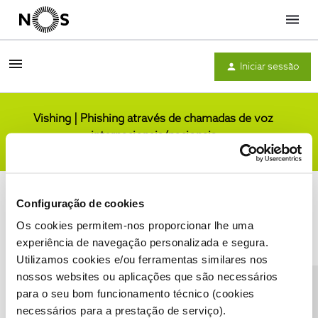
Menu
Iniciar sessão
Vishing | Phishing através de chamadas de voz
internacionais/nacionais
Comunidade
Configuração de cookies
Os cookies permitem-nos proporcionar lhe uma
experiência de navegação personalizada e segura.
Utilizamos cookies e/ou ferramentas similares nos
Condições do Fórum NOS
Accessibility statement
nossos websites ou aplicações que são necessários
para o seu bom funcionamento técnico (cookies
necessários para a prestação de serviço).