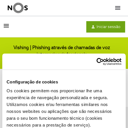
Menu
Iniciar sessão
Vishing | Phishing através de chamadas de voz
internacionais/nacionais
Comunidade
Configuração de cookies
Os cookies permitem-nos proporcionar lhe uma
experiência de navegação personalizada e segura.
Utilizamos cookies e/ou ferramentas similares nos
Condições do Fórum NOS
Accessibility statement
nossos websites ou aplicações que são necessários
para o seu bom funcionamento técnico (cookies
necessários para a prestação de serviço).