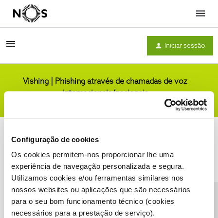
Menu
Iniciar sessão
Vishing | Phishing através de chamadas de voz
internacionais/nacionais
Comunidade
Configuração de cookies
Os cookies permitem-nos proporcionar lhe uma
experiência de navegação personalizada e segura.
Utilizamos cookies e/ou ferramentas similares nos
Condições do Fórum NOS
Accessibility statement
nossos websites ou aplicações que são necessários
para o seu bom funcionamento técnico (cookies
necessários para a prestação de serviço).