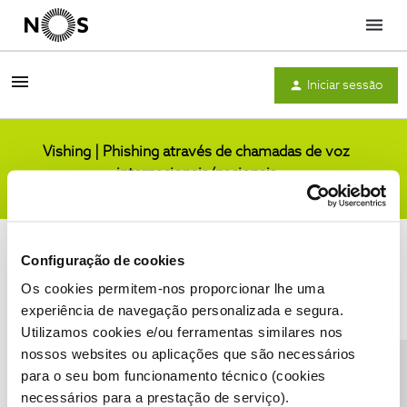
Menu
Iniciar sessão
Vishing | Phishing através de chamadas de voz
internacionais/nacionais
Comunidade
Configuração de cookies
Os cookies permitem-nos proporcionar lhe uma
experiência de navegação personalizada e segura.
Utilizamos cookies e/ou ferramentas similares nos
Condições do Fórum NOS
Accessibility statement
nossos websites ou aplicações que são necessários
para o seu bom funcionamento técnico (cookies
necessários para a prestação de serviço).