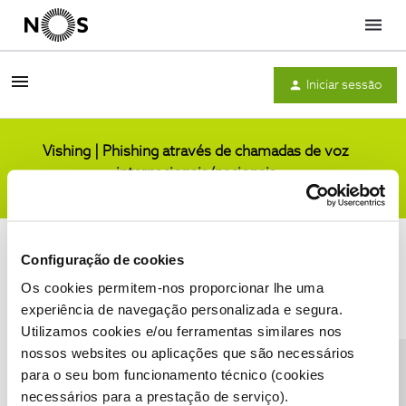
Menu
Iniciar sessão
Vishing | Phishing através de chamadas de voz
internacionais/nacionais
Comunidade
Configuração de cookies
Os cookies permitem-nos proporcionar lhe uma
experiência de navegação personalizada e segura.
Utilizamos cookies e/ou ferramentas similares nos
Condições do Fórum NOS
Accessibility statement
nossos websites ou aplicações que são necessários
para o seu bom funcionamento técnico (cookies
necessários para a prestação de serviço).