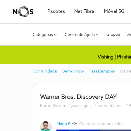
Pacotes
Net Fibra
Móvel 5G
Grupos
As
Categorias
Centro de Ajuda
Vishing | Phish
Comunidade
Bem-vindo
Passatempos
Warne
Warner Bros. Discovery DAY
Forum|Forum|2 years ago
4 comentários
19
Mário P.
Gestor da comunidade