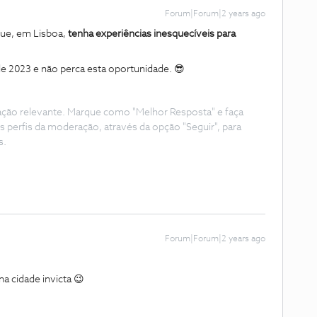
Forum|Forum|2 years ago
que, em Lisboa,
tenha experiências inesquecíveis para
e 2023 e não perca esta oportunidade. 😎
ação relevante. Marque como "Melhor Resposta" e faça
s perfis da moderação, através da opção "Seguir", para
s.
Forum|Forum|2 years ago
na cidade invicta 😉