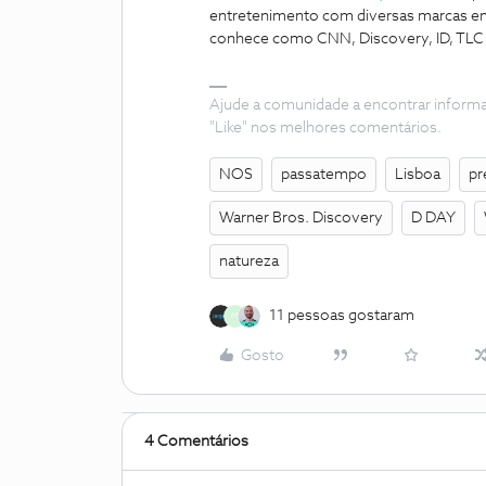
entretenimento com diversas marcas em
conhece como CNN, Discovery, ID, TLC 
Ajude a comunidade a encontrar inform
"Like" nos melhores comentários.
NOS
passatempo
Lisboa
pr
Warner Bros. Discovery
D DAY
natureza
11 pessoas gostaram
M
Gosto
4 Comentários