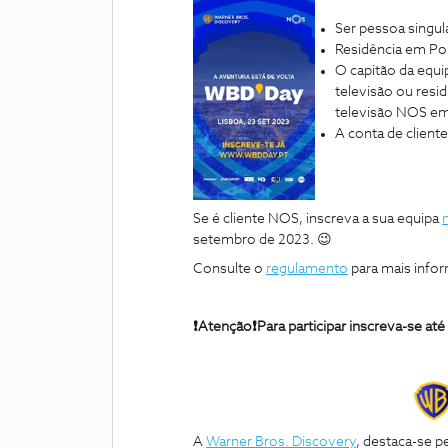
Ser pessoa singula
Residência em Por
O capitão da equi
televisão ou resi
televisão NOS em 
A conta de client
Se é cliente NOS, inscreva a sua equipa
setembro de 2023. 😉
Consulte o
regulamento
para mais info
❗️Atenção❗️Para participar inscreva-se a
A
Warner Bros. Discovery
, destaca-se p