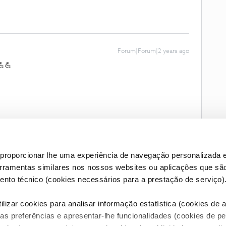
Forum|Forum|2 years ago
💪💪
proporcionar lhe uma experiência de navegação personalizada e
erramentas similares nos nossos websites ou aplicações que sã
nto técnico (cookies necessários para a prestação de serviço)
lizar cookies para analisar informação estatística (cookies de an
as preferências e apresentar-lhe funcionalidades (cookies de p
Condições do Fórum NOS
Accessibility statement