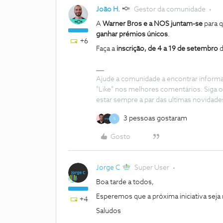
João H.
Gestor da comunidade
A
Warner Bros e a NOS juntam-se
para 
ganhar prémios únicos
.
+6
Faça a
inscrição, de
4 a 19 de setembro
d
Ajude a comunidade a encontrar inform
"Like" nos melhores comentários. Siga o
estar sempre a par das ultimas novidade
3 pessoas gostaram
S
Gosto
Jorge C
Super User
Boa tarde a todos,
Esperemos que a próxima iniciativa seja 
+4
Saludos