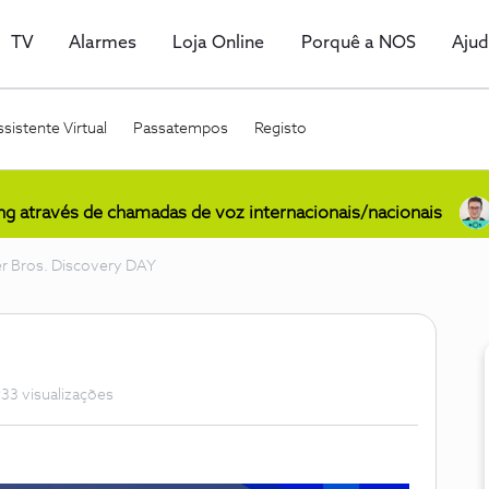
TV
Alarmes
Loja Online
Porquê a NOS
Aju
sistente Virtual
Passatempos
Registo
ing através de chamadas de voz internacionais/nacionais
r Bros. Discovery DAY
33 visualizações