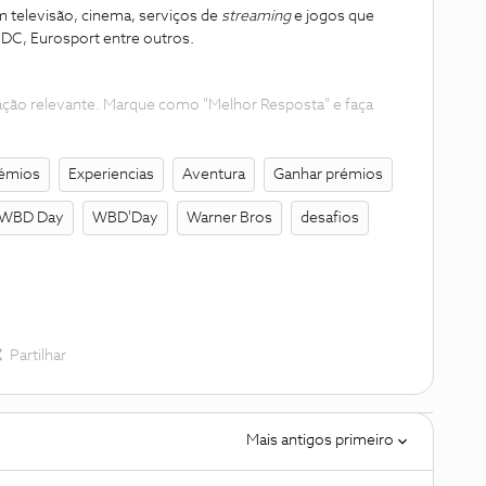
 televisão, cinema, serviços de
streaming
e jogos que
DC, Eurosport entre outros.
ação relevante. Marque como "Melhor Resposta" e faça
émios
Experiencias
Aventura
Ganhar prémios
WBD Day
WBD'Day
Warner Bros
desafios
Partilhar
Mais antigos primeiro