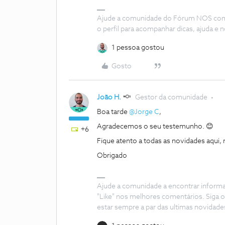
Ajude a comunidade do Fórum NOS com “
o perfil para acompanhar dicas, ajuda 
1 pessoa gostou
Gosto
João H.
Gestor da comunidade
Boa tarde
@Jorge C
,
Agradecemos o seu testemunho. 😊
+6
Fique atento a todas as novidades aqui
Obrigado
Ajude a comunidade a encontrar inform
"Like" nos melhores comentários. Siga o
estar sempre a par das ultimas novidade