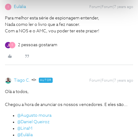
Eulália
Forum|Forum|7 years ago
E
Para melhor esta série de espionagem entender,
Nada como ler o livro que a fez nascer.
Com a NOS e o AMC, vou poder ter este prazer!
2 pessoas gostaram
E
Tiago C.
AUTOR
Forum|Forum|7 years ago
Olá a todos,
Chegou a hora de anunciar os nossos vencedores. E eles são...
@Augusto moura
@Daniel Queiroz
@LinaM
@Eulália