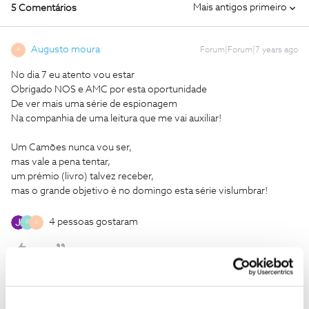
Mais antigos primeiro
5 Comentários
Augusto moura
Forum|Forum|7 years ago
A
No dia 7 eu atento vou estar
Obrigado NOS e AMC por esta oportunidade
De ver mais uma série de espionagem
Na companhia de uma leitura que me vai auxiliar!
Um Camões nunca vou ser,
mas vale a pena tentar,
um prémio (livro) talvez receber,
mas o grande objetivo é no domingo esta série vislumbrar!
4 pessoas gostaram
B
A
Daniel Queiroz
Forum|Forum|7 years ago