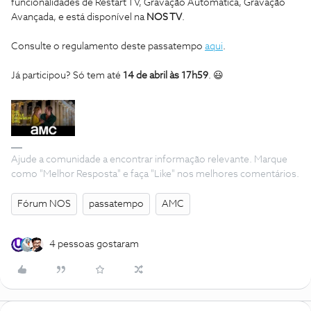
funcionalidades de Restart TV, Gravação Automática, Gravação
Avançada, e está disponível na
NOS TV
.
Consulte o regulamento deste passatempo
aqui
.
Já participou? Só tem até
14 de abril às 17h59
. 😃
Ajude a comunidade a encontrar informação relevante. Marque
como "Melhor Resposta" e faça "Like" nos melhores comentários.
Fórum NOS
passatempo
AMC
4 pessoas gostaram