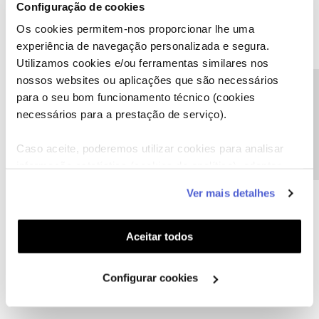
Configuração de cookies
Uma série de Espionagem está a chegar,
Os cookies permitem-nos proporcionar lhe uma
Com a NOS e o AMC a oferecer,
experiência de navegação personalizada e segura.
Na posição 84 em HD eu vou ver!
Utilizamos cookies e/ou ferramentas similares nos
nossos websites ou aplicações que são necessários
4 pessoas gostaram
M
A
Precisa de ajuda?
para o seu bom funcionamento técnico (cookies
necessários para a prestação de serviço).
Caso aceite, poderemos utilizar cookies para analisar
informação estatística (cookies de analítica), adaptar
LinaM
Forum|Forum|7 years ago
L
este serviço às suas preferências e apresentar-lhe
Ver mais detalhes
funcionalidades (cookies de personalização e
Obrigada NOS e AMC pelo livro de Espionagem que me vão dar
🆒
funcionalidade) e adaptar anúncios aos seus interesses
(cookies de publicidade personalizada). Pode gerir a
Aceitar todos
4 pessoas gostaram
utilização dos cookies clicando em "
Configurar
Cookies
".
Configurar cookies