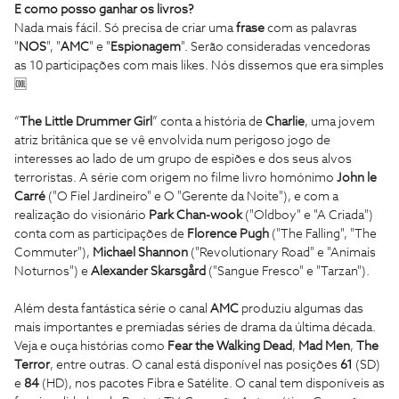
E como posso ganhar os livros?
Nada mais fácil. Só precisa de criar uma
frase
com as palavras
"
NOS
", "
AMC
" e "
Espionagem
". Serão consideradas vencedoras
as 10 participações com mais likes. Nós dissemos que era simples
🆒
“
The Little Drummer Girl
” conta a história de
Charlie
, uma jovem
atriz britânica que se vê envolvida num perigoso jogo de
interesses ao lado de um grupo de espiões e dos seus alvos
terroristas. A série com origem no filme livro homónimo
John le
Carré
("O Fiel Jardineiro" e O "Gerente da Noite"), e com a
realização do visionário
Park Chan-wook
("Oldboy" e "A Criada")
conta com as participações de
Florence Pugh
("The Falling", "The
Commuter"),
Michael Shannon
("Revolutionary Road" e "Animais
Noturnos") e
Alexander Skarsgård
("Sangue Fresco" e "Tarzan").
Além desta fantástica série o canal
AMC
produziu algumas das
mais importantes e premiadas séries de drama da última década.
Veja e ouça histórias como
Fear the Walking Dead
,
Mad Men
,
The
Terror
, entre outras. O canal está disponível nas posições
61
(SD)
e
84
(HD), nos pacotes Fibra e Satélite. O canal tem disponíveis as