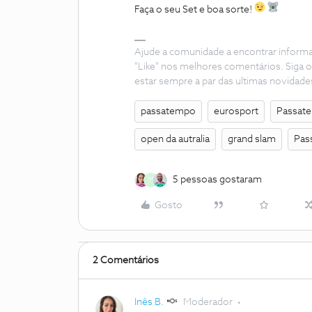
Faça o seu Set e boa sorte!
Ajude a comunidade a encontrar inform
"Like" nos melhores comentários. Siga o
estar sempre a par das ultimas novidade
passatempo
eurosport
Passat
open da autralia
grand slam
Pas
5 pessoas gostaram
M
Gosto
2 Comentários
Inês B.
Moderador