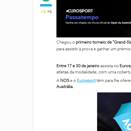
+6
Chegou o
primeiro torneio de "Grand-S
para assistir à prova e ganhar um prémio
Entre 17 e 30 de janeiro
assista no
Euros
atletas da modalidade, com uma cobertu
A
NOS
e o
Eurosport
têm para lhe ofer
Austrália
.