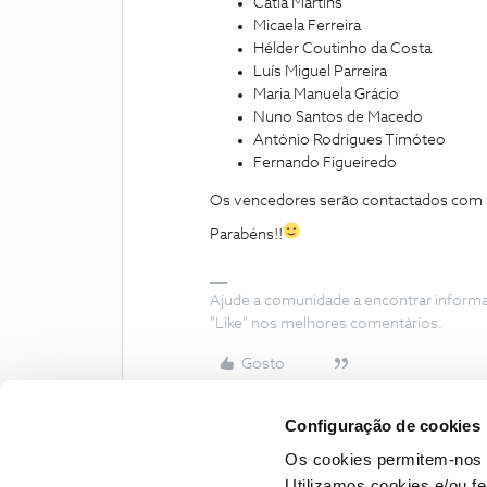
Cátia Martins
Micaela Ferreira
Hélder Coutinho da Costa
Luís Miguel Parreira
Maria Manuela Grácio
Nuno Santos de Macedo
António Rodrigues Timóteo
Fernando Figueiredo
Os vencedores serão contactados com 
Parabéns!!
Ajude a comunidade a encontrar inform
"Like" nos melhores comentários.
Gosto
Configuração de cookies
Os cookies permitem-nos 
Utilizamos cookies e/ou f