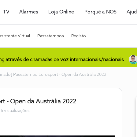
TV
Alarmes
Loja Online
Porquê a NOS
Aju
sistente Virtual
Passatempos
Registo
ing através de chamadas de voz internacionais/nacionais
inado] Passatempo Eurosport - Open da Austrália 2022
t - Open da Austrália 2022
6 visualizações