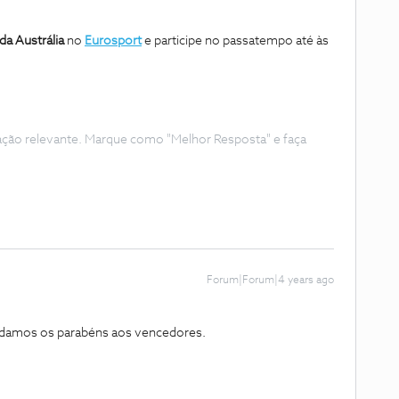
a Austrália
no
Eurosport
e participe no passatempo até às
ação relevante. Marque como "Melhor Resposta" e faça
Forum|Forum|4 years ago
 damos os parabéns aos vencedores.