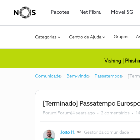
Pacotes
Net Fibra
Móvel 5G
Grupos
As
Categorias
Centro de Ajuda
Vishing | Phish
Comunidade
Bem-vindo
Passatempos
[Term
[Terminado] Passatempo Eurospor
Forum|Forum|4 years ago
2 comentários
14
João H.
Gestor da comunidade