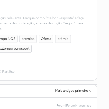
ação relevante. Marque como "Melhor Resposta" e faça
s perfis da moderação, através da opção "Seguir", para
s.
empo NOS
prémios
Oferta
prémio
satempo eurosport
Partilhar
Mais antigos primeiro
Forum|Forum|4 years ago