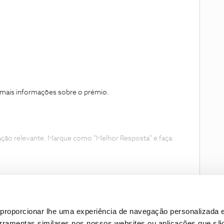
mais informações sobre o prémio.
ação relevante. Marque como "Melhor Resposta" e faça
proporcionar lhe uma experiência de navegação personalizada e
erramentas similares nos nossos websites ou aplicações que sã