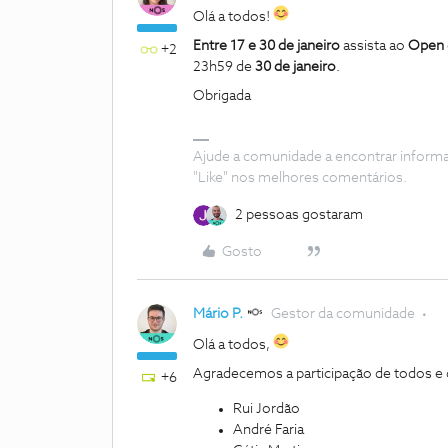
Olá a todos!
Entre 17 e 30 de janeiro
assista ao
Open d
+2
23h59 de
30 de janeiro
.
Obrigada
Ajude a comunidade a encontrar inform
"Like" nos melhores comentários.
2 pessoas gostaram
Gosto
Mário P.
Gestor da comunidade
Olá a todos,
Agradecemos a participação de todos e
+6
Rui Jordão
André Faria