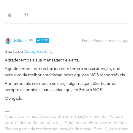
João H.
AUTOR
Forum|Forum|4 months ago
Boa tarde ​
@diogocosta4
,
Agradecemos a sua mensagem e alerta.
Agradecemos ter-nos trazido este tema à nossa atenção, que
será alvo da melhor apreciação pelas equipas NOS responsáveis.
Por favor, fale connosco se surgir alguma questão. Estamos
sempre disponíveis para ajudar aqui, no Fórum NOS.
Obrigado
Ajude a comunidade a encontrar informação relevante. Marque
como "Melhor Resposta" e faça "Like" nos melhores comentários.
Siga os perfis da moderação, através da opção "Seguir", para estar