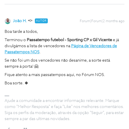
João H.
AUTOR
Forum|Forum|2 months ago
Boa tarde a todos,
Terminou o
Passatempo futebol - Sporting CP x Gil Vicente
e já
divulgámos a lista de vencedores na
Página de Vencedores de
Passatempos NOS
.
Se não foi um dos vencedores não desanime, a sorte está
sempre à porta! 🤗
Fique atento a mais passatempos aqui, no Fórum NOS.
Boa sorte. 🍀
Ajude a comunidade a encontrar informação relevante. Marque
como "Melhor Resposta" e faça "Like" nos melhores comentários.
Siga os perfis da moderação, através da opção "Seguir", para estar
sempre a par das ultimas novidades.