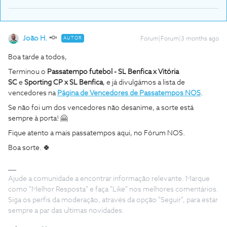
João H.
AUTOR
Forum|Forum|3 months ago
Boa tarde a todos,
Terminou o
Passatempo futebol - SL Benfica x Vitória
SC
e
Sporting CP x SL Benfica
, e já divulgámos a lista de
vencedores na
Página de Vencedores de Passatempos NOS
.
Se não foi um dos vencedores não desanime, a sorte está
sempre à porta! 🤗
Fique atento a mais passatempos aqui, no Fórum NOS.
Boa sorte. 🍀
Ajude a comunidade a encontrar informação relevante. Marque
como "Melhor Resposta" e faça "Like" nos melhores comentários.
Siga os perfis da moderação, através da opção "Seguir", para estar
sempre a par das ultimas novidades.