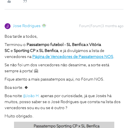
Jose Rodrigues
Forum|Forum|3 months ago
Boa tarde a todos,
Terminou o
Passatempo futebol - SL Benfica x Vitória
SC
e
Sporting CP x SL Benfica
, e já divulgámos a lista de
vencedores na
Página de Vencedores de Passatempos NOS
.
Se não foi um dos vencedores não desanime, a sorte está
sempre à porta! 🤗
Fique atento a mais passatempos aqui, no Fórum NOS.
Boa sorte. 🍀
Boa noite ​
@João H.
apenas por curiosidade, já que Josés há
muitos, posso saber se o José Rodrigues que consta na lista dos
vencedores sou eu ou se é outro ?
Muito obrigado.