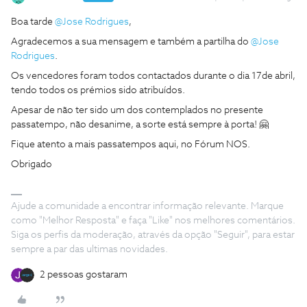
Boa tarde ​
@Jose Rodrigues
,
Agradecemos a sua mensagem e também a partilha do ​
@Jose
Rodrigues
.
Os vencedores foram todos contactados durante o dia 17de abril,
tendo todos os prémios sido atribuídos.
Apesar de não ter sido um dos contemplados no presente
passatempo, não desanime, a sorte está sempre à porta! 🤗
Fique atento a mais passatempos aqui, no Fórum NOS.
Obrigado
Ajude a comunidade a encontrar informação relevante. Marque
como "Melhor Resposta" e faça "Like" nos melhores comentários.
Siga os perfis da moderação, através da opção "Seguir", para estar
sempre a par das ultimas novidades.
2 pessoas gostaram