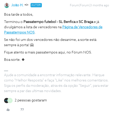
João H.
AUTOR
Forum|Forum|3 months ago
Boa tarde a todos,
Terminou o
Passatempo futebol - SL Benfica x SC Braga
e já
divulgámos a lista de vencedores na
Página de Vencedores de
Passatempos NOS
.
Se não foi um dos vencedores não desanime, a sorte está
sempre à porta! 🤗
Fique atento a mais passatempos aqui, no Fórum NOS.
Boa sorte. 🍀
Ajude a comunidade a encontrar informação relevante. Marque
como "Melhor Resposta" e faça "Like" nos melhores comentários.
Siga os perfis da moderação, através da opção "Seguir", para estar
sempre a par das ultimas novidades.
2 pessoas gostaram
M