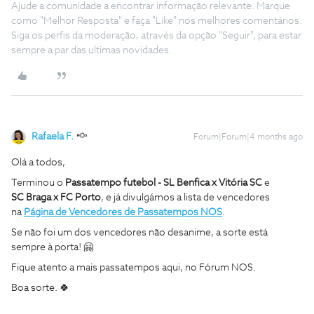
Ajude a comunidade a encontrar informação relevante. Marque
como "Melhor Resposta" e faça "Like" nos melhores comentários.
Siga os perfis da moderação, através da opção "Seguir", para estar
sempre a par das ultimas novidades.
Rafaela F.
Forum|Forum|4 months ago
Olá a todos,
Terminou o
Passatempo futebol - SL Benfica x Vitória SC
e
SC
Braga x FC Porto
, e já divulgámos a lista de vencedores
na
Página de Vencedores de Passatempos NOS
.
Se não foi um dos vencedores não desanime, a sorte está
sempre à porta! 🤗
Fique atento a mais passatempos aqui, no Fórum NOS.
Boa sorte. 🍀