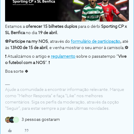
Estamos a
oferecer 15 bilhetes duplos
para o dérbi
Sporting CP x
SL Benfica
no dia
19 de abril.
⚽
Participe na my NOS
, através do
formulário de participação
,
até
às
13h00 de 15 de abril
, e venha mostrar o seu amor à camisola.⚽
❗ Atualizámos o artigo e
regulamento
sobre o passatempo “
Vive
o futebol com a NOS
”. ❗
Boa sorte 🍀
Ajude a comunidade a encontrar informação relevante. Marque
como "Melhor Resposta" e faça "Like" nos melhores
comentários. Siga os perfis da moderação, através da opção
"Seguir", para estar sempre a par das ultimas novidades.
3 pessoas gostaram
M