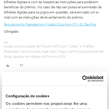
bilhetes digitais e com as respetivas instruções para poderem
beneficiar do prémio. No caso de não ser possível a emissão de
bilhetes digitais para os jogos em questão, será enviado um e-
mail com as instruções de levantamento do prémio.
Regulamento Passatempo Futebol Sporting CP x SL Benfica
Obrigado.
Ajude a comunidade do Fórum NOS com “Likes” e “Melhor
Resposta” nas soluções mais úteis. Siga o perfil para acompanhar
dicas, ajuda e novidades do Fórum NOS.
Jose Rodrigues
Forum|Forum|3 months ago
Configuração de cookies
Boa noite ​
@Jorge C
,
Em virtude de já ter sido contemplado com os bilhetes em
Os cookies permitem-nos proporcionar lhe uma
passatempos anteriores, conheço o regulamento e conheço a