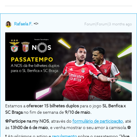
Rafaela F.
Forum|Forum|3 months ago
Estamos a
oferecer 15 bilhetes duplos
para o jogo
SL Benfica x
SC Braga
no fim de semana de
9/10
de maio.
⚽
Participe na my NOS
, através do
formulário de participação
, até
às
13h00 de 6 de maio
, e venha mostrar o seu amor à camisola.⚽
❗ Atualizámos o artigo e
regulamento
sobre o passatempo “
Vive