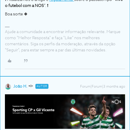
o futebol com a NOS
”. ❗
Boa sorte 🍀
Ajude a comunidade a encontrar informação relevante. Marque
como "Melhor Resposta" e faça "Like" nos melhores
comentários. Siga os perfis da moderação, através da opção
"Seguir", para estar sempre a par das últimas novidades.
João H.
AUTOR
Forum|Forum|3 months ago