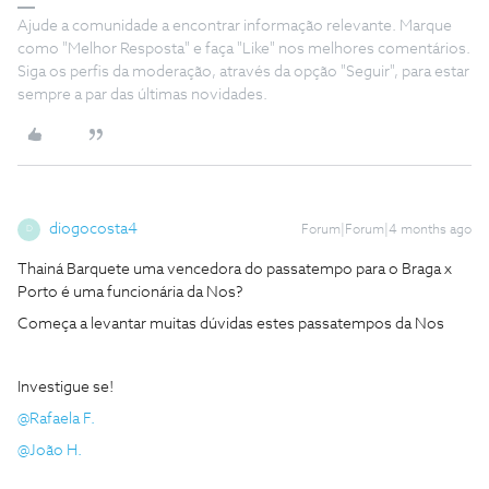
Ajude a comunidade a encontrar informação relevante. Marque
como "Melhor Resposta" e faça "Like" nos melhores comentários.
Siga os perfis da moderação, através da opção "Seguir", para estar
sempre a par das últimas novidades.
diogocosta4
Forum|Forum|4 months ago
D
Thainá Barquete uma vencedora do passatempo para o Braga x
Porto é uma funcionária da Nos?
Começa a levantar muitas dúvidas estes passatempos da Nos
Investigue se!
@Rafaela F.
@João H.