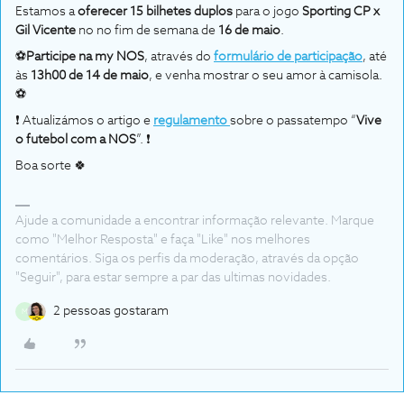
Estamos a
oferecer 15 bilhetes duplos
para o jogo
Sporting CP x
Gil Vicente
no no fim de semana de
16 de maio
.
⚽
Participe na my NOS
, através do
formulário de participação
, até
às
13h00 de 14 de maio
, e venha mostrar o seu amor à camisola.
⚽
❗ Atualizámos o artigo e
regulamento
sobre o passatempo “
Vive
o futebol com a NOS
”. ❗
Boa sorte 🍀
Ajude a comunidade a encontrar informação relevante. Marque
como "Melhor Resposta" e faça "Like" nos melhores
comentários. Siga os perfis da moderação, através da opção
"Seguir", para estar sempre a par das ultimas novidades.
2 pessoas gostaram
M