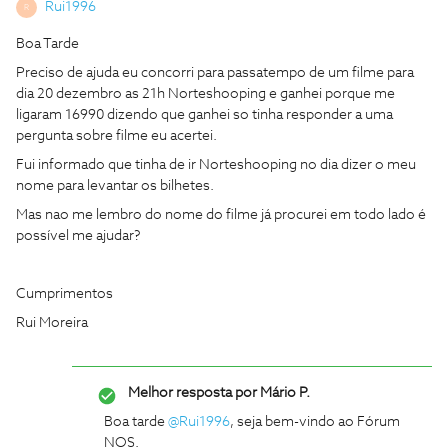
Rui1996
R
Boa Tarde
Preciso de ajuda eu concorri para passatempo de um filme para
dia 20 dezembro as 21h Norteshooping e ganhei porque me
ligaram 16990 dizendo que ganhei so tinha responder a uma
pergunta sobre filme eu acertei.
Fui informado que tinha de ir Norteshooping no dia dizer o meu
nome para levantar os bilhetes.
Mas nao me lembro do nome do filme já procurei em todo lado é
possível me ajudar?
Cumprimentos
Rui Moreira
Melhor resposta por
Mário P.
Boa tarde
@Rui1996
, seja bem-vindo ao Fórum
NOS.