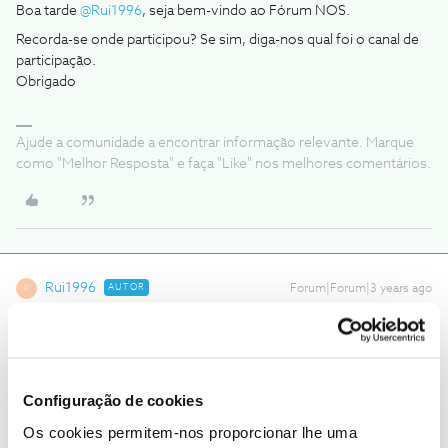
Boa tarde
@Rui1996
, seja bem-vindo ao Fórum NOS.
Recorda-se onde participou? Se sim, diga-nos qual foi o canal de
participação.
Obrigado
Ajude a comunidade a encontrar informação relevante. Marque
como "Melhor Resposta" e faça "Like" nos melhores comentários.
Rui1996
AUTOR
Forum|Forum|3 years ago
R
Boa noite
Participei na aplicação da NOS na parte das vantagens.
Configuração de cookies
Os cookies permitem-nos proporcionar lhe uma
Cumprimentos