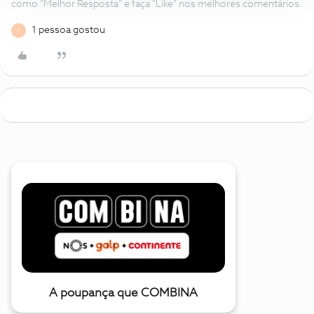
como "Melhor Resposta" e faça "Like" nos melhores comentários.
1 pessoa gostou
R
A poupança que COMBINA