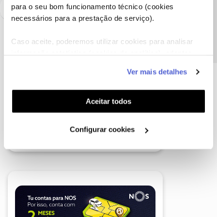
Precisa de ajuda?
para o seu bom funcionamento técnico (cookies
necessários para a prestação de serviço).
Caso aceite, poderemos utilizar cookies para analisar
informação estatística (cookies de analítica), adaptar
este serviço às suas preferências e apresentar-lhe
Ver mais detalhes
funcionalidades (cookies de personalização e
funcionalidade) e adaptar anúncios aos seus interesses
(cookies de publicidade personalizada). Pode gerir a
Aceitar todos
utilização dos cookies clicando em "
Configurar
Cookies
".
Configurar cookies
A poupança que COMBINA