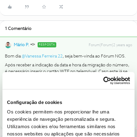
1 Comentário
Mário P.
RESPOSTA
Forum|Forum|2 years ago
Bom dia
@Vanessa Ferreira 22
, seja bem-vinda ao Fórum NOS.
Após receber a indicação da data e hora da migração do número,
é necessário inserir o cartão WTF no telemóvel. Caso este já se
encontrar inserido é necessário reiniciar o equipamento.
Obrigado
Configuração de cookies
Ajude a comunidade a encontrar informação relevante. Marque
como "Melhor Resposta" e faça "Like" nos melhores comentários.
Os cookies permitem-nos proporcionar lhe uma
experiência de navegação personalizada e segura.
Utilizamos cookies e/ou ferramentas similares nos
nossos websites ou aplicações que são necessários