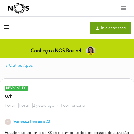
Menu
Iniciar sessão
Conheça a NOS Box v4
Outras Apps
RESPONDIDO
wt
Forum|Forum|2 years ago
1 comentário
Vanessa Ferreira 22
V
Eu aderi ao tarifário de 30gb e cumpri todos os passos de ativação