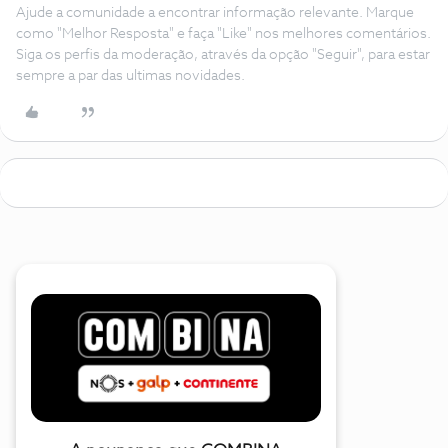
Ajude a comunidade a encontrar informação relevante. Marque
como "Melhor Resposta" e faça "Like" nos melhores comentários.
Siga os perfis da moderação, através da opção "Seguir", para estar
sempre a par das ultimas novidades.