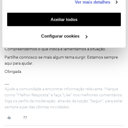
Ver mais detalhes
funcionalidades (cookies de personalização e
funcionalidade) e adaptar anúncios aos seus interesses
(cookies de publicidade personalizada). Pode gerir a
Aceitar todos
utilização dos cookies clicando em "
Configurar
Rafaela F.
Forum|Forum|5 months ago
Cookies
".
Configurar cookies
Bom dia ​
@AnabelaBarbosa
,
Compreendemos o que indica e lamentamos a situação.
Partilhe connosco se mais algum tema surgir. Estamos sempre
aqui para ajudar.
Obrigada
Ajude a comunidade a encontrar informação relevante. Marque
como "Melhor Resposta" e faça "Like" nos melhores comentários.
Siga os perfis da moderação, através da opção "Seguir", para estar
sempre a par das últimas novidades.