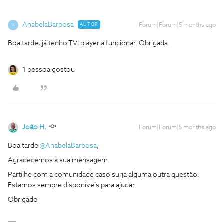
AnabelaBarbosa
AUTOR
Forum|Forum|5 months ago
A
Boa tarde, já tenho TVI player a funcionar. Obrigada
1 pessoa gostou
João H.
Forum|Forum|5 months ago
Boa tarde ​
@AnabelaBarbosa
,
Agradecemos a sua mensagem.
Partilhe com a comunidade caso surja alguma outra questão.
Estamos sempre disponíveis para ajudar.
Obrigado