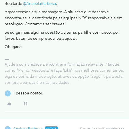
Boa tarde ​
@AnabelaBarbosa
,
Agradecemos a sua mensagem. A situação que descreve
encontra-se já identificada pelas equipas NOS responsáveis e em
resolução. Contamos ser breves!
Se surgir mais alguma questão ou tema, partilhe connosco, por
favor. Estamos sempre aqui para ajudar.
Obrigada
Ajude a comunidade a encontrar informação relevante. Marque
como "Melhor Resposta" e faça "Like" nos melhores comentários.
Siga os perfis da moderação, através da opção "Seguir", para estar
sempre a par das últimas novidades.
1 pessoa gostou
A
AUTOR