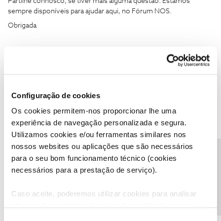
Partilhe connosco, se tiver mais alguma questão. Estamos
sempre disponíveis para ajudar aqui, no Fórum NOS.
Obrigada
Ajude a comunidade a encontrar informação relevante. Marque
como "Melhor Resposta" e faça "Like" nos melhores comentários.
Siga os perfis da moderação, através da opção "Seguir", para estar
sempre a par das últimas novidades.
Configuração de cookies
Os cookies permitem-nos proporcionar lhe uma
experiência de navegação personalizada e segura.
Utilizamos cookies e/ou ferramentas similares nos
nossos websites ou aplicações que são necessários
AnabelaBarbosa
AUTOR
Forum|Forum|5 months ago
A
Precisa de ajuda?
para o seu bom funcionamento técnico (cookies
Boa noite, fico triste ao saber desta novidade. Era um dia canais
necessários para a prestação de serviço).
que costumava ver.
Atentamente.
Caso aceite, poderemos utilizar cookies para analisar
informação estatística (cookies de analítica), adaptar
Anabela Barbosa
este serviço às suas preferências e apresentar-lhe