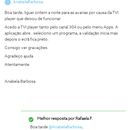
AnabelaBarbosa
A
Boa tarde, liguei ontem a noite para as avarias por causa da TVI
player que deixou de funcionar.
Acedo a TVI player tanto pelo canal 304 ou pelo menu Apps. A
aplicação abre , seleciono um programa, a validação inicia mas
depois o ecrã fica preto.
Consigo ver gravações.
Agradeço ajuda.
Atentamente.
Anabela Barbosa
Melhor resposta por
Rafaela F.
Boa tarde ​
@AnabelaBarbosa
,