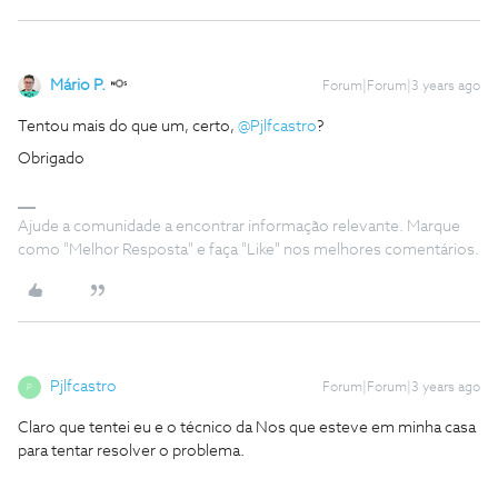
Mário P.
Forum|Forum|3 years ago
Tentou mais do que um, certo,
@Pjlfcastro
?
Obrigado
Ajude a comunidade a encontrar informação relevante. Marque
como "Melhor Resposta" e faça "Like" nos melhores comentários.
Pjlfcastro
Forum|Forum|3 years ago
P
Claro que tentei eu e o técnico da Nos que esteve em minha casa
para tentar resolver o problema.