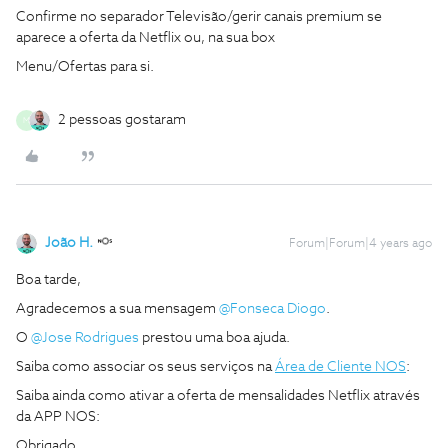
Confirme no separador Televisão/gerir canais premium se
aparece a oferta da Netflix ou, na sua box
Menu/Ofertas para si.
2 pessoas gostaram
M
João H.
Forum|Forum|4 years ago
Boa tarde,
Agradecemos a sua mensagem
@Fonseca Diogo
.
O
@Jose Rodrigues
prestou uma boa ajuda.
Saiba como associar os seus serviços na
Área de Cliente NOS
:
Saiba ainda como ativar a oferta de mensalidades Netflix através
da APP NOS:
Obrigado