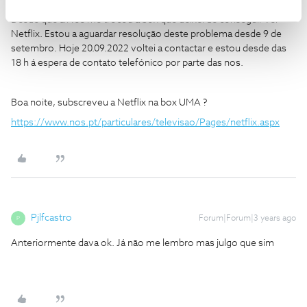
Desde que a Nos me trocou a box que deixei de conseguir ver
Netflix. Estou a aguardar resolução deste problema desde 9 de
setembro. Hoje 20.09.2022 voltei a contactar e estou desde das
18 h á espera de contato telefónico por parte das nos.
Boa noite, subscreveu a Netflix na box UMA ?
https://www.nos.pt/particulares/televisao/Pages/netflix.aspx
Pjlfcastro
Forum|Forum|3 years ago
P
Anteriormente dava ok. Já não me lembro mas julgo que sim