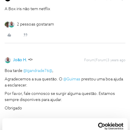
A Box iris não tem netflix
2 pessoas gostaram
João H.
Forum|Forum|3 years ago
Boa tarde
@Igandrade76@
,
Agradecemos a sua questão. O
@Guimas
prestou uma boa ajuda
a esclarecer.
Por favor, fale connosco se surgir alguma questão. Estamos
sempre disponíveis para ajudar.
Obrigado
Ajude a comunidade a encontrar informação relevante. Marque