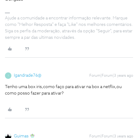
Ajude a comunidade a encontrar informação relevante. Marque
como "Melhor Resposta" e faça "Like" nos melhores comentários.
Siga os perfis da moderação, através da opção "Seguir", para estar
sempre a par das ultimas novidades.
Igandrade76@
Forum|Forum|3 years ago
I
Tenho uma box iris,como faço para ativar na box a netflix,ou
como posso fazer para ativar?
Guimas
Forum|Forum|3 years ago