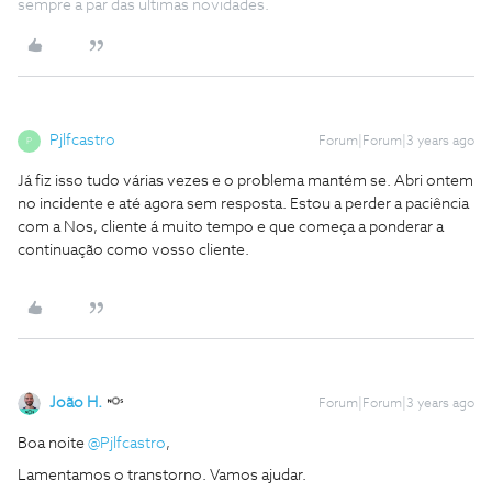
sempre a par das ultimas novidades.
Pjlfcastro
Forum|Forum|3 years ago
P
Já fiz isso tudo várias vezes e o problema mantém se. Abri ontem
no incidente e até agora sem resposta. Estou a perder a paciência
com a Nos, cliente á muito tempo e que começa a ponderar a
continuação como vosso cliente.
João H.
Forum|Forum|3 years ago
Boa noite
@Pjlfcastro
,
Lamentamos o transtorno. Vamos ajudar.