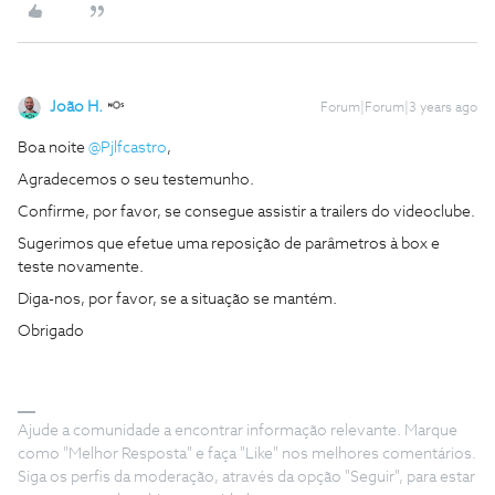
João H.
Forum|Forum|3 years ago
Boa noite
@Pjlfcastro
,
Agradecemos o seu testemunho.
Confirme, por favor, se consegue assistir a trailers do videoclube.
Sugerimos que efetue uma reposição de parâmetros à box e
teste novamente.
Diga-nos, por favor, se a situação se mantém.
Obrigado
Ajude a comunidade a encontrar informação relevante. Marque
como "Melhor Resposta" e faça "Like" nos melhores comentários.
Siga os perfis da moderação, através da opção "Seguir", para estar