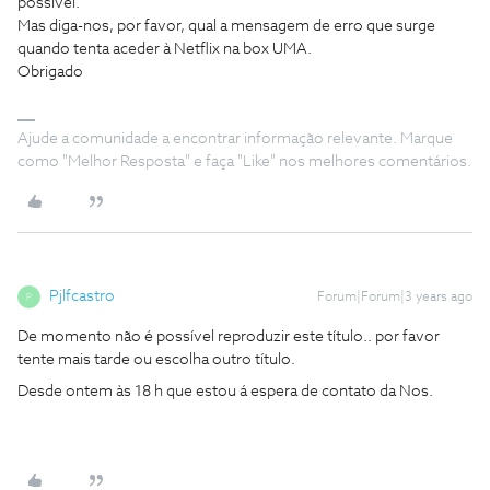
possível.
Mas diga-nos, por favor, qual a mensagem de erro que surge
quando tenta aceder à Netflix na box UMA.
Obrigado
Ajude a comunidade a encontrar informação relevante. Marque
como "Melhor Resposta" e faça "Like" nos melhores comentários.
Pjlfcastro
Forum|Forum|3 years ago
P
De momento não é possível reproduzir este título.. por favor
tente mais tarde ou escolha outro título.
Desde ontem às 18 h que estou á espera de contato da Nos.