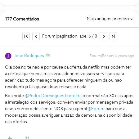
Mais antigos primeiro
177 Comentários
Forum|pagination.label 6 / 8
Jose Rodrigues
Forum|Forum|4 years ago
Ola boa noite nao e por causa da oferta da netflix mas podem ter
a certeja que nunca mais vou aderir os vossos servissos para
aderir dao tudo mas agora para oferecer ninguem da ou nao
resolvem ja fas quase dous meses e nada
Boa noite
@Pedro Domingues barreirra
o normal são 30 dias após
a imstalação dos serviços, convém enviar por mensagem privada
o seu numero de cliente NOS para o perfil
@Fórum
para que a
moderação possa averiguar a razão da demora na disponibilidade
das ofertas.