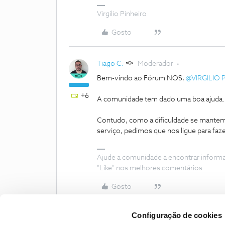
Virgílio Pinheiro
Gosto
Tiago C.
Moderador
Bem-vindo ao Fórum NOS,
@VIRGILIO 
+6
A comunidade tem dado uma boa ajuda.
Contudo, como a dificuldade se mantem,
serviço, pedimos que nos ligue para faz
Ajude a comunidade a encontrar inform
"Like" nos melhores comentários.
Gosto
Configuração de cookies