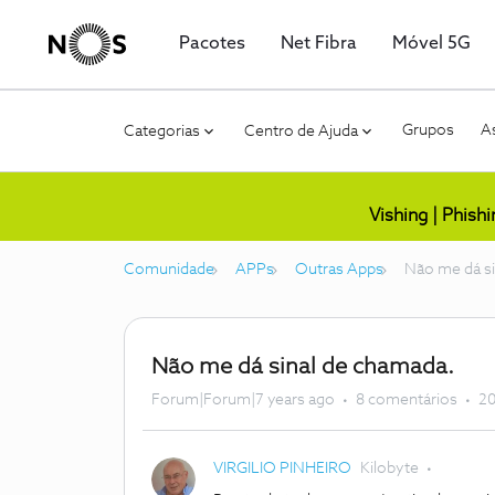
Pacotes
Net Fibra
Móvel 5G
Grupos
As
Categorias
Centro de Ajuda
Vishing | Phish
Comunidade
APPs
Outras Apps
Não me dá si
Não me dá sinal de chamada.
Forum|Forum|7 years ago
8 comentários
20
VIRGILIO PINHEIRO
Kilobyte