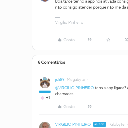
Boa tarde tenho a app nós ativada consi
não consigo atender porque não me dá s
Virgílio Pinheiro
Gosto
8 Comentários
juli89
Megabyte
@VIRGILIO PINHEIRO
tens a app ligada? 
chamadas
+1
Gosto
VIRGILIO PINHEIRO
Kilobyte
AUTOR