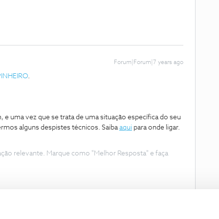
Forum|Forum|7 years ago
PINHEIRO
.
 e uma vez que se trata de uma situação específica do seu
ermos alguns despistes técnicos. Saiba
aqui
para onde ligar.
ação relevante. Marque como "Melhor Resposta" e faça