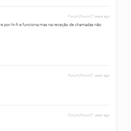
Forum|Forum|7 years ago
pre por hi-fi e funciona mas na receção de chamadas não
Forum|Forum|7 years ago
Forum|Forum|7 years ago