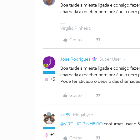
Boa tarde sim está ligada e consigo faz
chamada a receber nem por áudio nem por
Virgílio Pinheiro
Gosto
Jose Rodrigues
Super User
Boa tarde sim está ligada e consigo faz
chamada a receber nem por áudio nem por
+5
Pode ter ativado o desvio das chamadas
Gosto
juli89
Megabyte
@VIRGILIO PINHEIRO
costumas usar o 3g
+1
Gosto