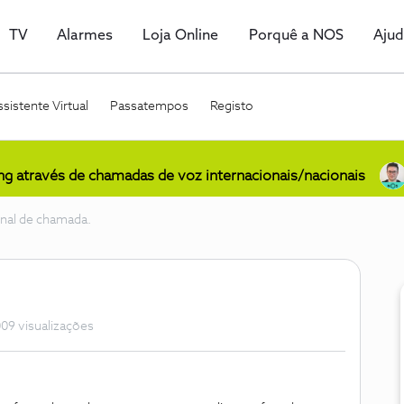
TV
Alarmes
Loja Online
Porquê a NOS
Aju
sistente Virtual
Passatempos
Registo
ing através de chamadas de voz internacionais/nacionais
nal de chamada.
09 visualizações