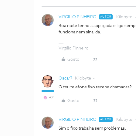
VIRGILIO PINHEIRO
Kilobyte
AUTOR
Boa noite tenho a app ligada e ligo sem
funciona nem sinal dá.
Virgílio Pinheiro
Gosto
Oscar7
Kilobyte
O teu telefone fixo recebe chamadas?
+2
Gosto
VIRGILIO PINHEIRO
Kilobyte
AUTOR
Sim o fixo trabalha sem problemas.