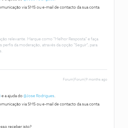
comunicação via SMS ou e-mail de contacto da sua conta
ação relevante. Marque como "Melhor Resposta" e faça
s perfis da moderação, através da opção "Seguir", para
s.
Forum|Forum|9 months ago
i
e a ajuda do ​
@Jose Rodrigues
.
comunicação via SMS ou e-mail de contacto da sua conta
sso receber isto?