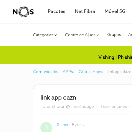
Pacotes
Net Fibra
Móvel 5G
Grupos
As
Categorias
Centro de Ajuda
Vishing | Phish
Comunidade
APPs
Outras Apps
link app dazn
link app dazn
Forum|Forum|9 months ago
4 comentários
Raineri
Byte
R