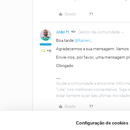
Gosto
João H.
Gestor da comunidade
Boa tarde ​
@Raineri
,
Agradecemos a sua mensagem. Vamos a
+6
Envie-nos, por favor, uma mensagem priva
Obrigado
Ajude a comunidade a encontrar inform
"Like" nos melhores comentários. Siga o
estar sempre a par das ultimas novidade
Gosto
Configuração de cookies