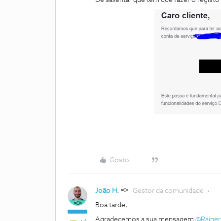
De salientar que tem que fazer o regis
Gosto
João H.
Gestor da comunidade
Boa tarde,
Agradecemos a sua mensagem ​
@Rainer