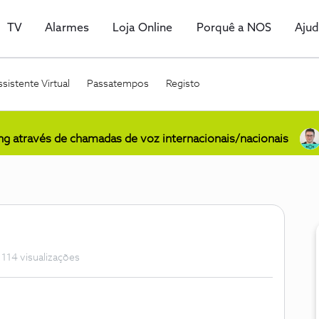
TV
Alarmes
Loja Online
Porquê a NOS
Aju
sistente Virtual
Passatempos
Registo
ing através de chamadas de voz internacionais/nacionais
114 visualizações