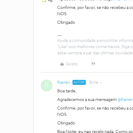
+6
Confirme, por favor, se não recebeu a 
NOS.
Obrigado
Ajude a comunidade a encontrar inform
"Like" nos melhores comentários. Siga o
estar sempre a par das ultimas novidade
Gosto
Raineri
Byte
AUTOR
R
Boa tarde,
Agradecemos a sua mensagem ​
@Rainer
Confirme, por favor, se não recebeu a 
NOS.
Obrigado
Boa Noite, eu nao recebi nada. Como po