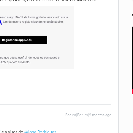
to na app DAZN, no meu caso recebi um email da NOS
Forum|Forum|9 months ago
i
e a ajuda do ​
@Jose Rodrigues
.