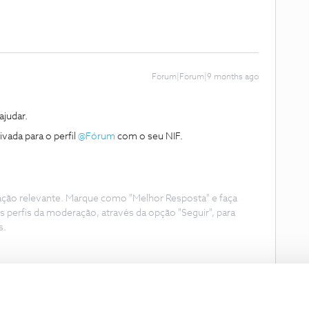
Forum|Forum|9 months ago
judar.
da para o perfil ​
@Fórum
com o seu NIF.
ação relevante. Marque como "Melhor Resposta" e faça
s perfis da moderação, através da opção "Seguir", para
s.