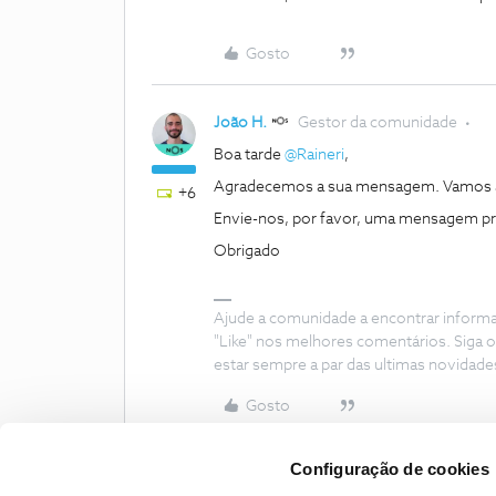
Gosto
João H.
Gestor da comunidade
Boa tarde ​
@Raineri
,
Agradecemos a sua mensagem. Vamos a
+6
Envie-nos, por favor, uma mensagem priva
Obrigado
Ajude a comunidade a encontrar inform
"Like" nos melhores comentários. Siga o
estar sempre a par das ultimas novidade
Gosto
Configuração de cookies