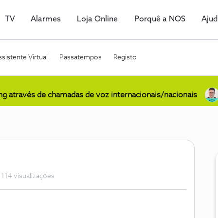
TV
Alarmes
Loja Online
Porquê a NOS
Aju
sistente Virtual
Passatempos
Registo
ing através de chamadas de voz internacionais/nacionais
114 visualizações