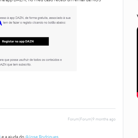
to na app DAZN, no meu caso recebi um email da NOS
Forum|Forum|9 months ago
i
e a ajuda do ​
@Jose Rodrigues
.