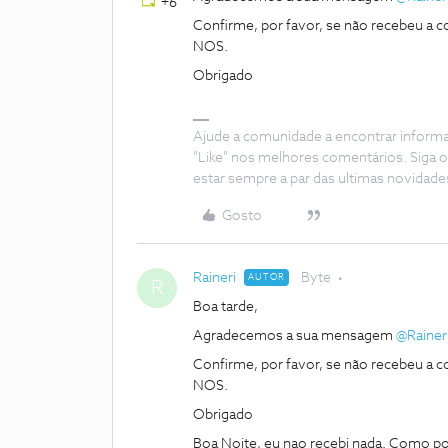
+6
Confirme, por favor, se não recebeu a 
NOS.
Obrigado
Ajude a comunidade a encontrar inform
"Like" nos melhores comentários. Siga o
estar sempre a par das ultimas novidade
Gosto
Raineri
Byte
AUTOR
R
Boa tarde,
Agradecemos a sua mensagem ​
@Rainer
Confirme, por favor, se não recebeu a 
NOS.
Obrigado
Boa Noite, eu nao recebi nada. Como po