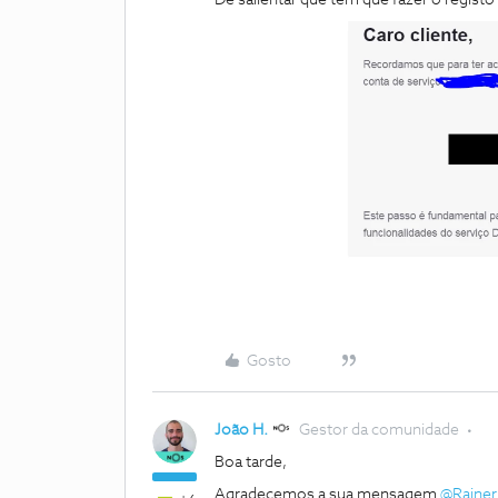
De salientar que tem que fazer o regis
Gosto
João H.
Gestor da comunidade
Boa tarde,
Agradecemos a sua mensagem ​
@Rainer