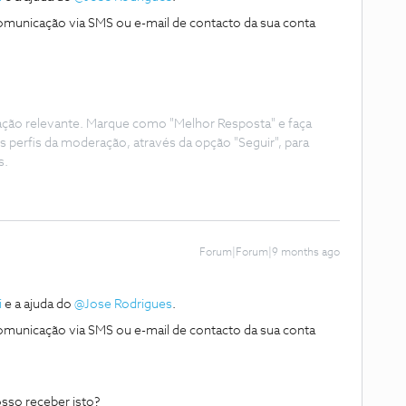
comunicação via SMS ou e-mail de contacto da sua conta
ação relevante. Marque como "Melhor Resposta" e faça
s perfis da moderação, através da opção "Seguir", para
s.
Forum|Forum|9 months ago
i
e a ajuda do ​
@Jose Rodrigues
.
comunicação via SMS ou e-mail de contacto da sua conta
sso receber isto?