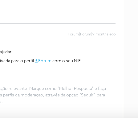
Forum|Forum|9 months ago
judar.
da para o perfil ​
@Fórum
com o seu NIF.
ação relevante. Marque como "Melhor Resposta" e faça
s perfis da moderação, através da opção "Seguir", para
s.