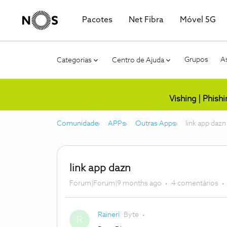
Pacotes
Net Fibra
Móvel 5G
Grupos
As
Categorias
Centro de Ajuda
Vishing | Phish
Comunidade
APPs
Outras Apps
link app dazn
link app dazn
Forum|Forum|9 months ago
4 comentários
Raineri
Byte
R