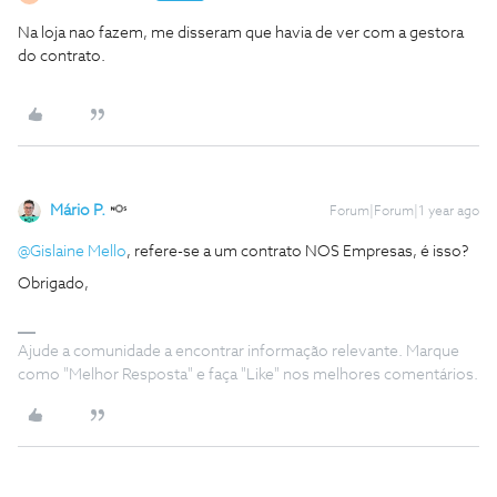
Na loja nao fazem, me disseram que havia de ver com a gestora
do contrato.
Mário P.
Forum|Forum|1 year ago
@Gislaine Mello
, refere-se a um contrato NOS Empresas, é isso?
Obrigado,
Ajude a comunidade a encontrar informação relevante. Marque
como "Melhor Resposta" e faça "Like" nos melhores comentários.