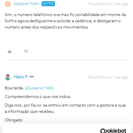
Gislaine Mello
AUTOR
Forum|Forum|1 year ago
G
Sim, o numero telefónico era meu fiz portabilidade em mome da
SoHi e agora dedligueime e solicitei a cedência, e desligaram o
numero antes dos respectivos movimentos.
Mário P.
Forum|Forum|1 year ago
Boa tarde, ​
@Gislaine Mello
Compreendemos o que nos indica.
Diga-nos, por favor, se entrou em contacto com a gestora e qual
a informação que recebeu.
Obrigado.