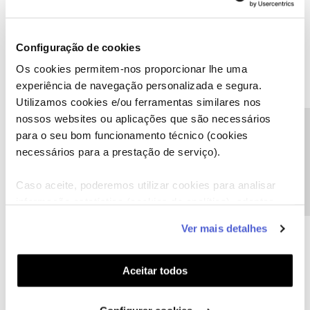
Ajude a comunidade a encontrar informação relevante. Marque
como "Melhor Resposta" e faça "Like" nos melhores comentários.
Configuração de cookies
Os cookies permitem-nos proporcionar lhe uma
experiência de navegação personalizada e segura.
Utilizamos cookies e/ou ferramentas similares nos
Gislaine Mello
AUTOR
Forum|Forum|1 year ago
G
nossos websites ou aplicações que são necessários
Precisa de ajuda?
para o seu bom funcionamento técnico (cookies
A Sohi (RH) entrou, e eu continuo aguardando.
necessários para a prestação de serviço).
Sem poder fazrr chamadas e receber, nada funciona além do que
possa fazer uso on line.
Caso aceite, poderemos utilizar cookies para analisar
informação estatística (cookies de analítica), adaptar
este serviço às suas preferências e apresentar-lhe
Ver mais detalhes
funcionalidades (cookies de personalização e
funcionalidade) e adaptar anúncios aos seus interesses
(cookies de publicidade personalizada). Pode gerir a
Mário P.
Aceitar todos
Forum|Forum|1 year ago
utilização dos cookies clicando em "
Configurar
Boa tarde, ​
@Gislaine Mello
Cookies
".