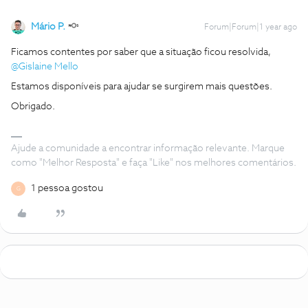
Mário P.
Forum|Forum|1 year ago
Ficamos contentes por saber que a situação ficou resolvida, ​
@Gislaine Mello
Estamos disponíveis para ajudar se surgirem mais questões.
Obrigado.
Ajude a comunidade a encontrar informação relevante. Marque
como "Melhor Resposta" e faça "Like" nos melhores comentários.
1 pessoa gostou
G