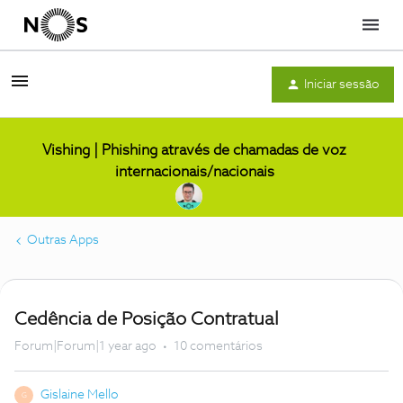
Menu
Iniciar sessão
Vishing | Phishing através de chamadas de voz
internacionais/nacionais
Outras Apps
Cedência de Posição Contratual
Forum|Forum|1 year ago
10 comentários
Gislaine Mello
G