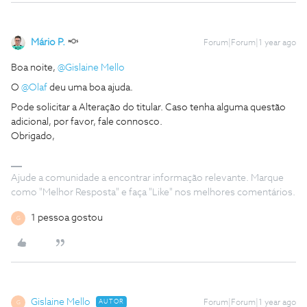
Mário P.
Forum|Forum|1 year ago
Boa noite, ​
@Gislaine Mello
O ​
@Olaf
deu uma boa ajuda.
Pode solicitar a Alteração do titular. Caso tenha alguma questão
adicional, por favor, fale connosco.
Obrigado,
Ajude a comunidade a encontrar informação relevante. Marque
como "Melhor Resposta" e faça "Like" nos melhores comentários.
1 pessoa gostou
G
Gislaine Mello
AUTOR
Forum|Forum|1 year ago
G