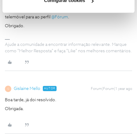
Configurar cookies
Vamos verificar a situação.
Envie, por favor, uma mensagem privada com o seu número de
telemóvel para ao perfil ​
@Fórum
.
Obrigado.
Ajude a comunidade a encontrar informação relevante. Marque
como "Melhor Resposta" e faça "Like" nos melhores comentários.
Gislaine Mello
AUTOR
Forum|Forum|1 year ago
G
Boa tarde, já doi resolvido.
Obrigada.