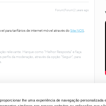
Forum|Forum|2 years ago
el para tarifários de internet móvel através do
Site NOS
.
ação relevante. Marque como "Melhor Resposta" e faça
s perfis da moderação, através da opção "Seguir", para
s.
proporcionar lhe uma experiência de navegação personalizada e
erramentas similares nos nossos websites ou aplicações que sã