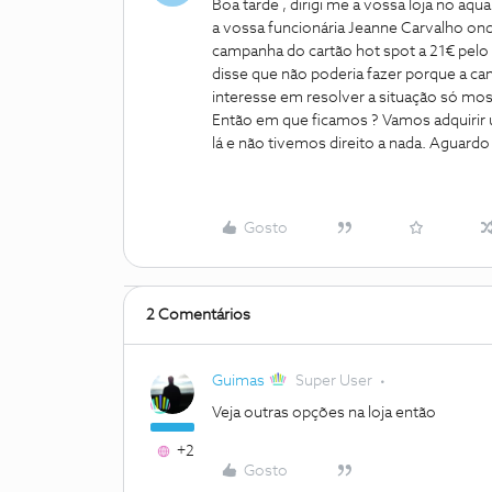
Boa tarde , dirigi me a vossa loja no aq
a vossa funcionária Jeanne Carvalho ond
campanha do cartão hot spot a 21€ pelo q
disse que não poderia fazer porque a c
interesse em resolver a situação só mo
Então em que ficamos ? Vamos adquirir
lá e não tivemos direito a nada. Aguard
Gosto
2 Comentários
Guimas
Super User
Veja outras opções na loja então
+2
Gosto