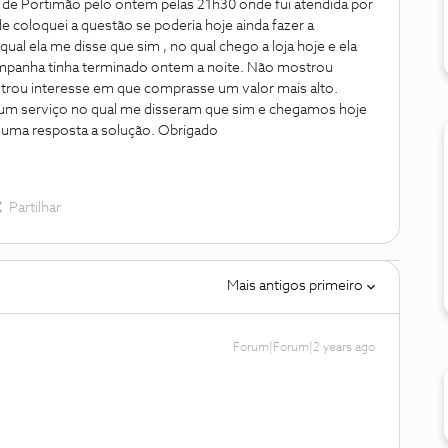
ua de Portimão pelo ontem pelas 21h30 onde fui atendida por
e coloquei a questão se poderia hoje ainda fazer a
ual ela me disse que sim , no qual chego a loja hoje e ela
ampanha tinha terminado ontem a noite. Não mostrou
strou interesse em que comprasse um valor mais alto.
 um serviço no qual me disseram que sim e chegamos hoje
o uma resposta a solução. Obrigado
Partilhar
Mais antigos primeiro
Forum|Forum|2 years ago