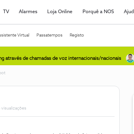
TV
Alarmes
Loja Online
Porquê a NOS
Aju
sistente Virtual
Passatempos
Registo
ing através de chamadas de voz internacionais/nacionais
pot
 visualizações