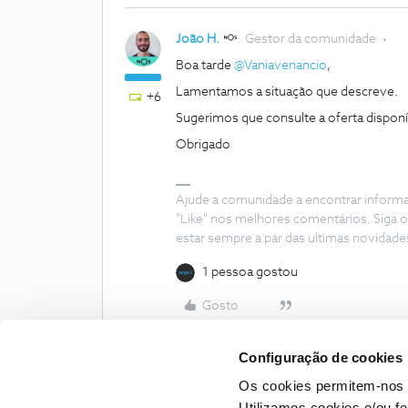
João H.
Gestor da comunidade
Boa tarde
@Vaniavenancio
,
Lamentamos a situação que descreve.
+6
Sugerimos que consulte a oferta disponív
Obrigado
Ajude a comunidade a encontrar inform
"Like" nos melhores comentários. Siga o
estar sempre a par das ultimas novidade
1 pessoa gostou
Gosto
Configuração de cookies
Os cookies permitem-nos 
Utilizamos cookies e/ou f