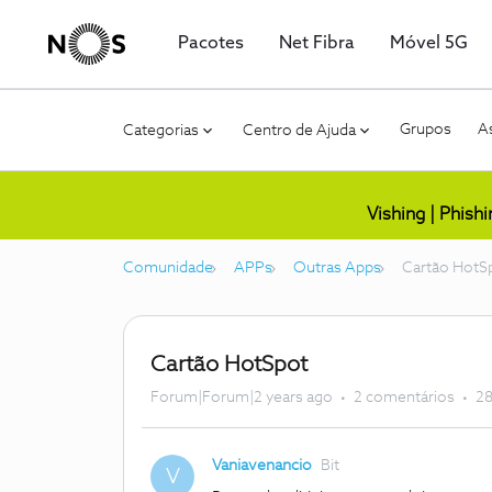
Pacotes
Net Fibra
Móvel 5G
Grupos
As
Categorias
Centro de Ajuda
Vishing | Phish
Comunidade
APPs
Outras Apps
Cartão HotS
Cartão HotSpot
Forum|Forum|2 years ago
2 comentários
28
Vaniavenancio
Bit
V