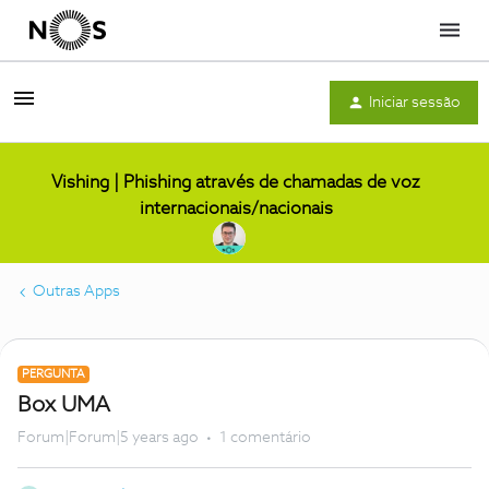
Menu
Iniciar sessão
Vishing | Phishing através de chamadas de voz
internacionais/nacionais
Outras Apps
PERGUNTA
Box UMA
Forum|Forum|5 years ago
1 comentário