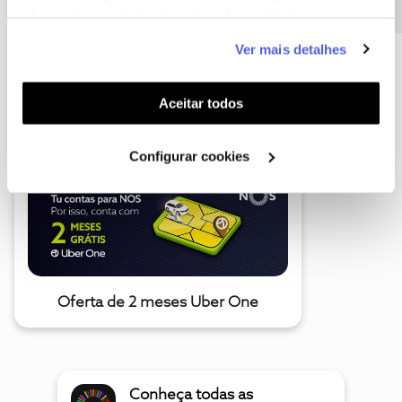
informação estatística (cookies de analítica), adaptar
este serviço às suas preferências e apresentar-lhe
Ver mais detalhes
funcionalidades (cookies de personalização e
funcionalidade) e adaptar anúncios aos seus interesses
A poupança que COMBINA
(cookies de publicidade personalizada). Pode gerir a
Aceitar todos
utilização dos cookies clicando em "
Configurar
Cookies
".
Configurar cookies
Oferta de 2 meses Uber One
Conheça todas as