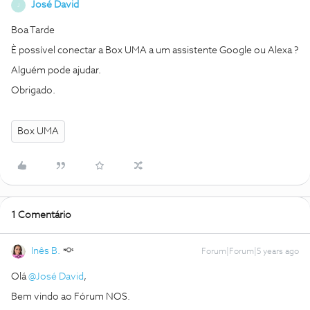
José David
J
Boa Tarde
È possível conectar a Box UMA a um assistente Google ou Alexa ?
Alguém pode ajudar.
Obrigado.
Box UMA
1 Comentário
Inês B.
Forum|Forum|5 years ago
Olá
@José David
,
Bem vindo ao Fórum NOS.