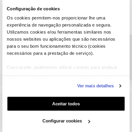
De momento, a App NOS Comando está descontinuada. Caso
Configuração de cookies
existam novidades, partilharemos.
Os cookies permitem-nos proporcionar lhe uma
Obrigado
experiência de navegação personalizada e segura.
Utilizamos cookies e/ou ferramentas similares nos
nossos websites ou aplicações que são necessários
Ajude a comunidade a encontrar informação relevante. Marque
Precisa de ajuda?
para o seu bom funcionamento técnico (cookies
como "Melhor Resposta" e faça "Like" nos melhores comentários.
necessários para a prestação de serviço).
1 pessoa gostou
M
Caso aceite, poderemos utilizar cookies para analisar
informação estatística (cookies de analítica), adaptar
este serviço às suas preferências e apresentar-lhe
Ver mais detalhes
funcionalidades (cookies de personalização e
funcionalidade) e adaptar anúncios aos seus interesses
(cookies de publicidade personalizada). Pode gerir a
Aceitar todos
utilização dos cookies clicando em "
Configurar
Cookies
".
Configurar cookies