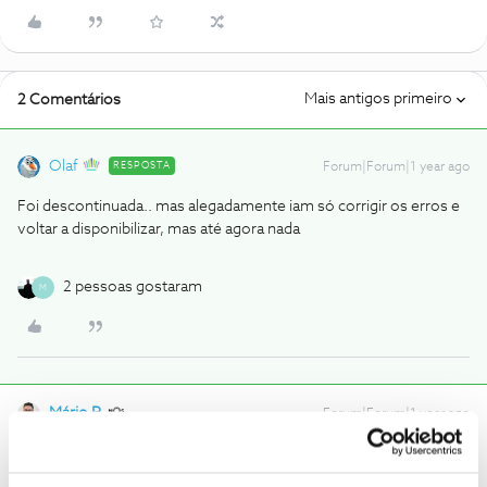
Mais antigos primeiro
2 Comentários
Olaf
RESPOSTA
Forum|Forum|1 year ago
Foi descontinuada.. mas alegadamente iam só corrigir os erros e
voltar a disponibilizar, mas até agora nada
2 pessoas gostaram
M
Mário P.
Forum|Forum|1 year ago
Boa tarde,
@Margaridasss
O
@Olaf
deu uma boa ajuda.