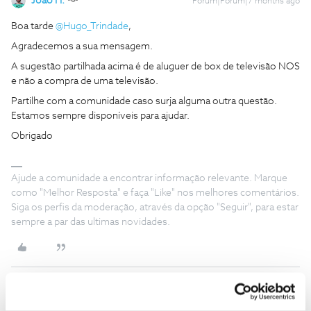
João H.
Forum|Forum|7 months ago
Boa tarde ​
@Hugo_Trindade
,
Agradecemos a sua mensagem.
A sugestão partilhada acima é de aluguer de box de televisão NOS
e não a compra de uma televisão.
Partilhe com a comunidade caso surja alguma outra questão.
Estamos sempre disponíveis para ajudar.
Obrigado
Ajude a comunidade a encontrar informação relevante. Marque
como "Melhor Resposta" e faça "Like" nos melhores comentários.
Siga os perfis da moderação, através da opção "Seguir", para estar
sempre a par das ultimas novidades.
Hugo_Trindade
Forum|Forum|7 months ago
H