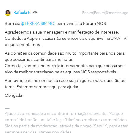
Rafaela F.
Forum|Forum|3 months ago
Bom dia ​
@TERESA SIMMO
, bem-vinda ao Fórum NOS.
Agradecemos a sua mensagem e manifestação de interesse.
Contudo, a App em causa não se encontra disponível na UMA TV,
o que lamentamos.
As opiniões da comunidade são muito importante para nós para
que possamos continuar a melhorar.
Como tal, vamos endereçá-la internamente, para que possa ser
alvo da melhor apreciação pelas equipas NOS responsáveis.
Por favor, partilhe connosco caso surja alguma outra questão ou
tema. Estamos sempre aqui para ajudar.
Obrigada
Ajude a comunidade a encontrar informação relevante. Marque
como "Melhor Resposta" e faça "Like" nos melhores comentários.
Siga os perfis da moderação, através da opção "Seguir", para estar
sempre a par das últimas novidades.