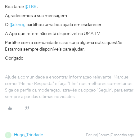
Boa tarde ​
@TBR
,
Agradecemos a sua mensagem.
O ​
@dxnog
partilhou uma boa ajuda em esclarecer.
A App que refere não está disponível na UMA TV.
Partilhe com a comunidade caso surja alguma outra questão.
Estamos sempre disponíveis para ajudar.
Obrigado
Ajude a comunidade a encontrar informação relevante. Marque
como "Melhor Resposta" e faça "Like" nos melhores comentários.
Siga os perfis da moderação, através da opção "Seguir", para estar
sempre a par das ultimas novidades.
Hugo_Trindade
Forum|Forum|7 months ago
H