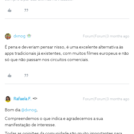
dxnog
Forum|Forum|3 months ago
É pena e deveriam pensar nisso, é uma excelente alternativa às
apps tradicionais já existentes, com muitos filmes europeus e não
só que não passam nos circuitos comerciais.
Rafaela F.
Forum|Forum|3 months ago
Bom dia ​
@dxnog
,
Compreendemos o que indica e agradecemos a sua
manifestação de interesse.
Todas as opiniões da comunidade são muito importantes para