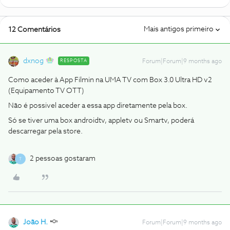
Mais antigos primeiro
12 Comentários
dxnog
RESPOSTA
Forum|Forum|9 months ago
Como aceder à App Filmin na UMA TV com Box 3.0 Ultra HD v2
(Equipamento TV OTT)
Não é possivel aceder a essa app diretamente pela box.
Só se tiver uma box androidtv, appletv ou Smartv, poderá
descarregar pela store.
2 pessoas gostaram
T
João H.
Forum|Forum|9 months ago