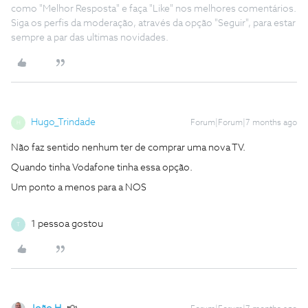
como "Melhor Resposta" e faça "Like" nos melhores comentários.
Siga os perfis da moderação, através da opção "Seguir", para estar
sempre a par das ultimas novidades.
Hugo_Trindade
Forum|Forum|7 months ago
H
Não faz sentido nenhum ter de comprar uma nova TV.
Quando tinha Vodafone tinha essa opção.
Um ponto a menos para a NOS
1 pessoa gostou
T