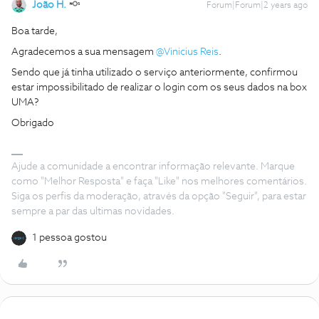
João H.
Forum|Forum|2 years ago
Boa tarde,
Agradecemos a sua mensagem
@Vinicius Reis
.
Sendo que já tinha utilizado o serviço anteriormente, confirmou
estar impossibilitado de realizar o login com os seus dados na box
UMA?
Obrigado
Ajude a comunidade a encontrar informação relevante. Marque
como "Melhor Resposta" e faça "Like" nos melhores comentários.
Siga os perfis da moderação, através da opção "Seguir", para estar
sempre a par das ultimas novidades.
1 pessoa gostou