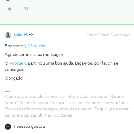
João H.
Forum|Forum|3 years ago
Boa tarde
@ASequeira
,
Agradecemos a sua mensagem.
O
@Jorge C
partilhou uma boa ajuda. Diga-nos, por favor, se
conseguiu.
Obrigado
Ajude a comunidade a encontrar informação relevante. Marque
como "Melhor Resposta" e faça "Like" nos melhores comentários.
Siga os perfis da moderação, através da opção "Seguir", para estar
sempre a par das ultimas novidades.
1 pessoa gostou