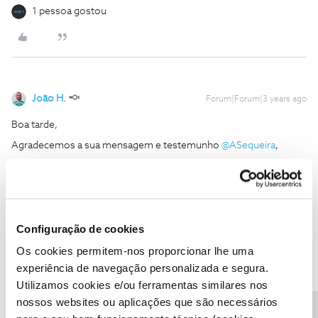
1 pessoa gostou
João H.
Forum|Forum|3 years ago
Boa tarde,
Agradecemos a sua mensagem e testemunho
@ASequeira
,
Por favor, fale connosco se surgir alguma questão. Estamos
sempre disponíveis para ajudar.
Obrigado
Configuração de cookies
Ajude a comunidade a encontrar informação relevante. Marque
Os cookies permitem-nos proporcionar lhe uma
como "Melhor Resposta" e faça "Like" nos melhores comentários.
experiência de navegação personalizada e segura.
Siga os perfis da moderação, através da opção "Seguir", para estar
Utilizamos cookies e/ou ferramentas similares nos
sempre a par das ultimas novidades.
nossos websites ou aplicações que são necessários
1 pessoa gostou