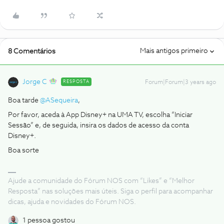
Mais antigos primeiro
8 Comentários
Jorge C
RESPOSTA
Forum|Forum|3 years ago
Boa tarde
@ASequeira
,
Por favor, aceda à App Disney+ na UMA TV, escolha “Iniciar
Sessão” e, de seguida, insira os dados de acesso da conta
Disney+.
Boa sorte
Ajude a comunidade do Fórum NOS com “Likes” e “Melhor
Resposta” nas soluções mais úteis. Siga o perfil para acompanhar
dicas, ajuda e novidades do Fórum NOS.
1 pessoa gostou